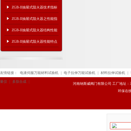
及维修保养
ZGB-II抽屉式阻火器技术指标
及维修保养
ZGB-II抽屉式阻火器之性能指
标及产品结构
ZGB-II抽屉式阻火器结构性能
ZGB-II抽屉式阻火器性能特点
友情链接：
电液伺服万能材料试验机
|
电子拉伸万能试验机
|
材料拉伸试验机
|
量仪
|
多肽合成
|
河南纳斯威阀门有限公司 工厂地址：冯庄路
环保在