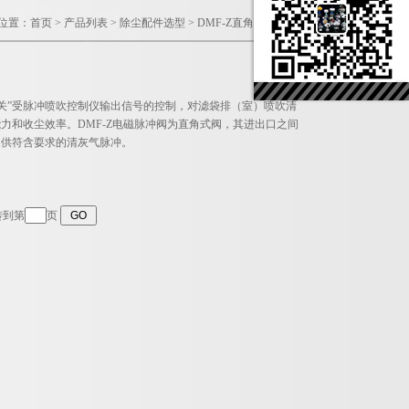
位置：
首页
>
产品列表
>
除尘配件选型
>
DMF-Z直角式脉冲电磁阀
开关”受脉冲喷吹控制仪输出信号的控制，对滤袋排（室）喷吹清
力和收尘效率。DMF-Z电磁脉冲阀为直角式阀，其进出口之间
提供符含耍求的清灰气脉冲。
转到第
页