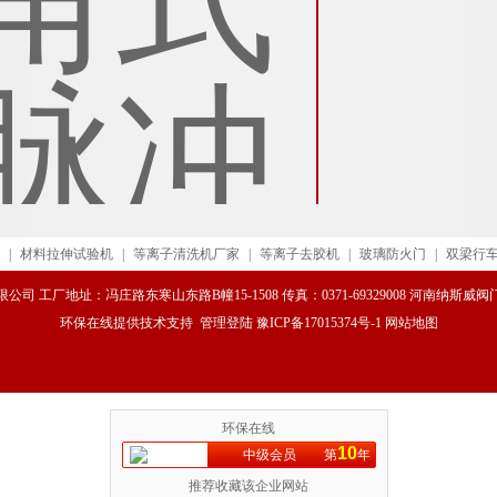
|
材料拉伸试验机
|
等离子清洗机厂家
|
等离子去胶机
|
玻璃防火门
|
双梁行
司 工厂地址：冯庄路东寒山东路B幢15-1508 传真：0371-69329008 河南纳斯
环保在线
提供技术支持
管理登陆
豫ICP备17015374号-1
网站地图
环保在线
10
中级会员
第
年
推荐收藏该企业网站