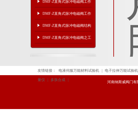
介质及产品原理
DMF-Z直角式脉冲电磁阀工作
介质及结构原理
DMF-Z直角式脉冲电磁阀工作
介质及作用原理
DMF-Z直角式脉冲电磁阀结构
尺寸及工作原理
DMF-Z直角式脉冲电磁阀之工
作原理及产品结构
友情链接：
电液伺服万能材料试验机
|
电子拉伸万能试验机
量仪
|
多肽合成
|
河南纳斯威阀门有限公