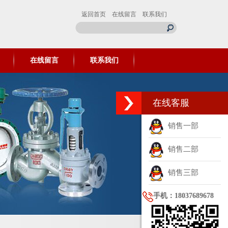
返回首页
在线留言
联系我们
在线留言
联系我们
在线客服
销售一部
销售二部
销售三部
手机：18037689678