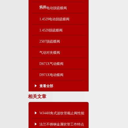
蝶阀
2507电动脱硫蝶阀
1.4529电动脱硫蝶阀
1.4529脱硫蝶阀
2507脱硫蝶阀
气动对夹蝶阀
D671X气动蝶阀
D971X电动蝶阀
查看全部
相关文章
WJ44H角式波纹管截止阀性能
结构及连接尺寸
法兰不锈钢金属软管工作特点