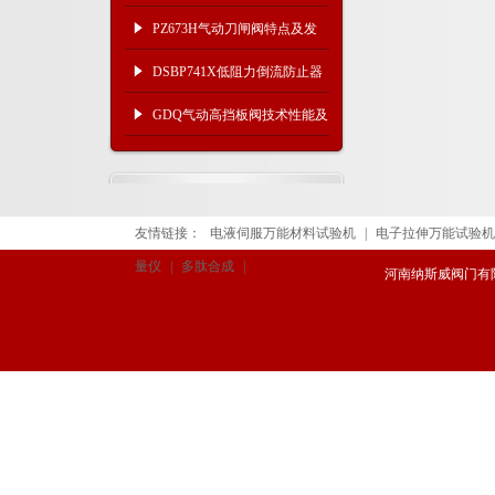
及产品原理
PZ673H气动刀闸阀特点及发
展与应用范围
DSBP741X低阻力倒流防止器
原理技术
GDQ气动高挡板阀技术性能及
法兰连接
友情链接：
电液伺服万能材料试验机
|
电子拉伸万能试验机
量仪
|
多肽合成
|
河南纳斯威阀门有限公