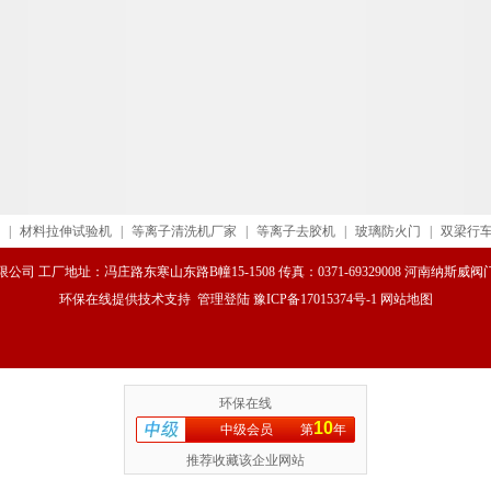
|
材料拉伸试验机
|
等离子清洗机厂家
|
等离子去胶机
|
玻璃防火门
|
双梁行
司 工厂地址：冯庄路东寒山东路B幢15-1508 传真：0371-69329008 河南纳斯
环保在线
提供技术支持
管理登陆
豫ICP备17015374号-1
网站地图
环保在线
10
中级会员
第
年
推荐收藏该企业网站