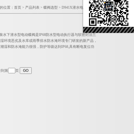
的位置：
首页
>
产品列表
>
蝶阀选型
>
D941X潜水电动软密封蝶阀
喷泉水下潜水型电动蝶阀是IP68防水型电动执行器与软密封法兰
潮湿环境恶劣及水库或雨季排水防水淹环境专门研发的新产品，
潮湿和防水淹能力很强，防护等级达到IP68,具有断电复位功
转到第
页