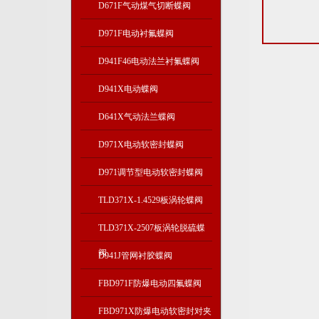
D671F气动煤气切断蝶阀
D971F电动衬氟蝶阀
D941F46电动法兰衬氟蝶阀
D941X电动蝶阀
D641X气动法兰蝶阀
D971X电动软密封蝶阀
D971调节型电动软密封蝶阀
TLD371X-1.4529板涡轮蝶阀
TLD371X-2507板涡轮脱硫蝶
阀
D941J管网衬胶蝶阀
FBD971F防爆电动四氟蝶阀
FBD971X防爆电动软密封对夹