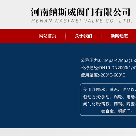
网站首页
关于我们
新闻动态