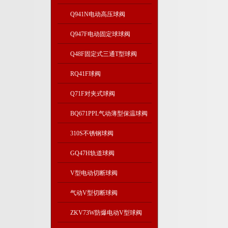
Q941N电动高压球阀
Q947F电动固定球球阀
Q48F固定式三通T型球阀
RQ41F球阀
Q71F对夹式球阀
BQ671PPL气动薄型保温球阀
310S不锈钢球阀
GQ47H轨道球阀
V型电动切断球阀
气动V型切断球阀
ZKV73W防爆电动V型球阀