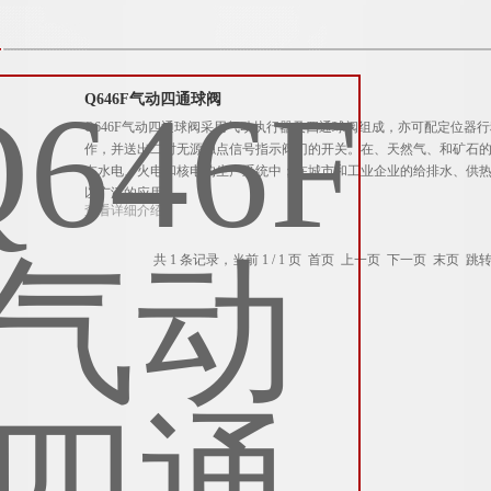
Q646F气动四通球阀
Q646F气动四通球阀采用气动执行器及四通球阀组成，亦可配定位器行程
作，并送出二对无源触点信号指示阀门的开关。在、天然气、和矿石
在水电、火电和核电的生产系统中；在城市和工业企业的给排水、供
以广泛的应用。
查看详细介绍
共 1 条记录，当前 1 / 1 页 首页 上一页 下一页 末页 跳