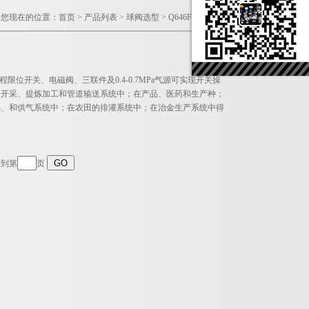
您现在的位置：
首页
>
产品列表
>
球阀选型
>
Q646F气动四通球阀
限位开关、电磁阀、三联件及0.4-0.7MPa气源可实现开关操
的开采、提炼加工和管道输送系统中；在产品、医药和生产种；
热、和供气系统中；在农田的排灌系统中；在治金生产系统中得
转到第
页