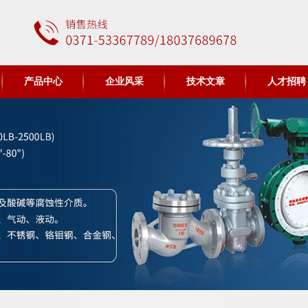
产品中心
企业风采
技术文章
人才招聘