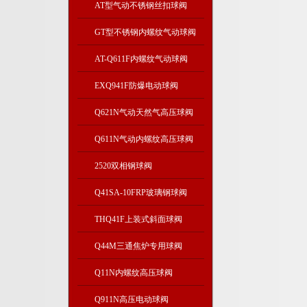
AT型气动不锈钢丝扣球阀
GT型不锈钢内螺纹气动球阀
AT-Q611F内螺纹气动球阀
EXQ941F防爆电动球阀
Q621N气动天然气高压球阀
Q611N气动内螺纹高压球阀
2520双相钢球阀
Q41SA-10FRP玻璃钢球阀
THQ41F上装式斜面球阀
Q44M三通焦炉专用球阀
Q11N内螺纹高压球阀
Q911N高压电动球阀