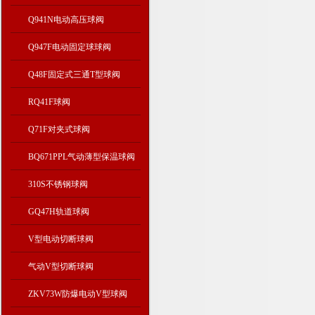
Q941N电动高压球阀
Q947F电动固定球球阀
Q48F固定式三通T型球阀
RQ41F球阀
Q71F对夹式球阀
BQ671PPL气动薄型保温球阀
310S不锈钢球阀
GQ47H轨道球阀
V型电动切断球阀
气动V型切断球阀
ZKV73W防爆电动V型球阀