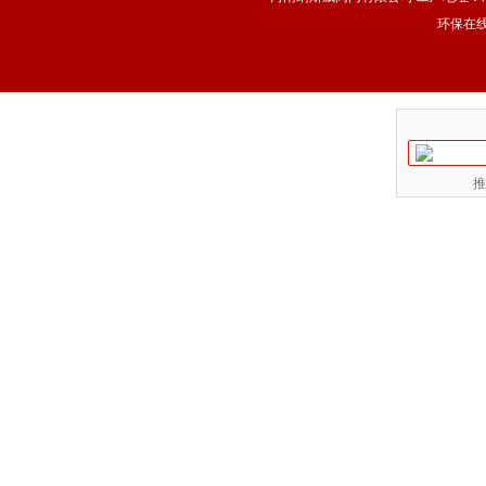
环保在
推