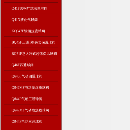
Q41F碳钢广式法兰球阀
Q41N液化气球阀
KQ347F锻钢抗硫球阀
BQ45F三通T型夹套保温球阀
BQ71F意大利式超薄保温球阀
Q46F四通球阀
Q646F气动四通球阀
Q947MF电动喷煤粉球阀
Q644F气动三通球阀
Q647MF气动喷煤粉球阀
Q944F电动三通球阀