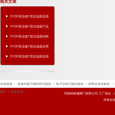
相关文章
PVDF双活接Y型过滤器适用
介质及规格尺寸
PVDF双活接Y型过滤器产品
结构及应用
PVDF双活接Y型过滤器结构
尺寸
PVDF双活接Y型过滤器应用
广泛
PVDF双活接Y型过滤器适用
范围
友情链接：
电液伺服万能材料试验机
|
电子拉伸万能试验机
|
材料拉伸试验机
|
量仪
|
多肽合成
|
河南纳斯威阀门有限公司 工厂地址：冯庄路
环保在