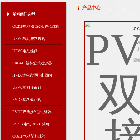
产品中心
塑料阀门选型
Q921F电动双由令UPVC球阀
P
PV
UPVC气动塑料蝶阀
质
性
UPVC电动蝶阀
查
SRB41F塑料篮式过滤器
H74X对夹式塑料止回阀
UPVC塑料液面计
PVDF塑料截止阀
PVDF双活接Y型过滤器
D971X电动UPVC蝶阀
Q661F气动塑料球阀