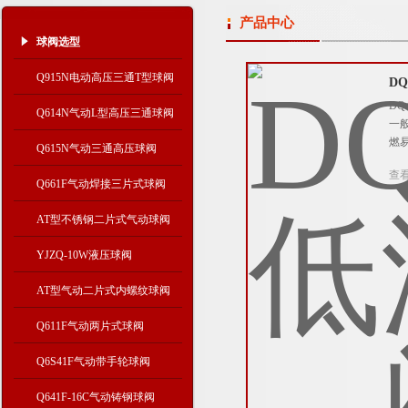
产品中心
球阀选型
Q915N电动高压三通T型球阀
D
DQ
Q614N气动L型高压三通球阀
一
燃
Q615N气动三通高压球阀
查
Q661F气动焊接三片式球阀
AT型不锈钢二片式气动球阀
YJZQ-10W液压球阀
AT型气动二片式内螺纹球阀
Q611F气动两片式球阀
Q6S41F气动带手轮球阀
Q641F-16C气动铸钢球阀