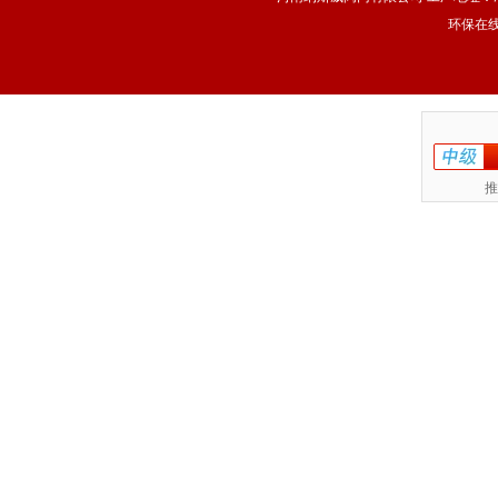
环保在
推