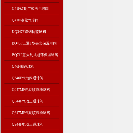
Q41F碳钢广式法兰球阀
Q41N液化气球阀
KQ347F锻钢抗硫球阀
BQ45F三通T型夹套保温球阀
BQ71F意大利式超薄保温球阀
Q46F四通球阀
Q646F气动四通球阀
Q947MF电动喷煤粉球阀
Q644F气动三通球阀
Q647MF气动喷煤粉球阀
Q944F电动三通球阀