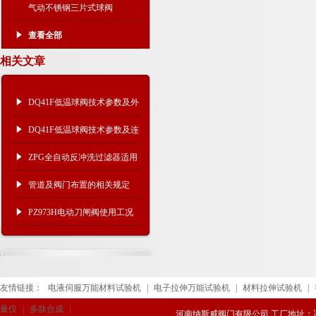
气动不锈钢三片式球阀
查看全部
相关文章
DQ41F低温球阀技术参数及外
形尺寸
DQ41F低温球阀技术参数及连
接尺寸
ZPG全自动反冲洗过滤器适用
范围
管道及阀门布置的相关规定
PZ973H电动刀闸阀使用工况
友情链接：
电液伺服万能材料试验机
|
电子拉伸万能试验机
|
材料拉伸试验机
|
量仪
|
多肽合成
|
河南纳斯威阀门有限公司 工厂地址：冯庄路