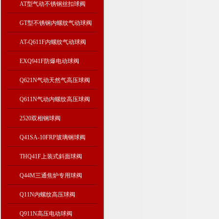
AT型气动不锈钢丝扣球阀
GT型不锈钢内螺纹气动球阀
AT-Q611F内螺纹气动球阀
EXQ941F防爆电动球阀
Q621N气动天然气高压球阀
Q611N气动内螺纹高压球阀
2520双相钢球阀
Q41SA-10FRP玻璃钢球阀
THQ41F上装式斜面球阀
Q44M三通焦炉专用球阀
Q11N内螺纹高压球阀
Q911N高压电动球阀