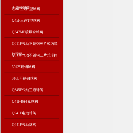
上装式球阀
Q44F三通L型球阀
Q45F三通T型球阀
Q347MF喷煤粉球阀
Q611F气动不锈钢三片式内螺
纹球阀
Q611F气动不锈钢三片式球阀
304不锈钢球阀
316L不锈钢球阀
Q645F气动三通球阀
Q41F46衬氟球阀
Q941F电动球阀
Q641F气动球阀