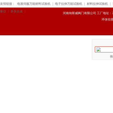
友情链接：
电液伺服万能材料试验机
|
电子拉伸万能试验机
|
材料拉伸试验机
|
量仪
|
多肽合成
|
河南纳斯威阀门有限公司 工厂地址：冯庄路
环保在
推