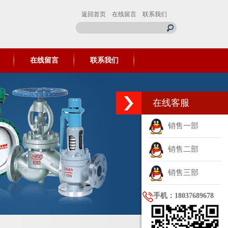
返回首页
在线留言
联系我们
在线留言
联系我们
在线客服
销售一部
销售二部
销售三部
手机：18037689678