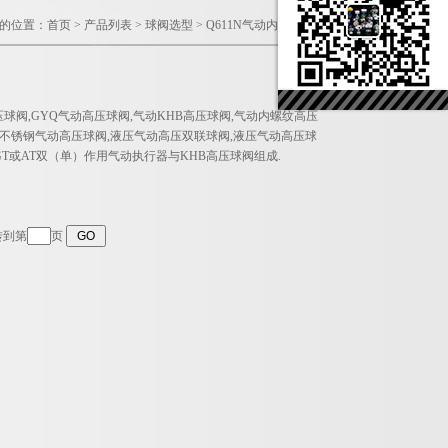
的位置：
首页
>
产品列表
>
球阀选型
>
Q611N气动内螺纹高压球阀
压球阀,GYQ气动高压球阀,气动KHB高压球阀,气动内螺纹高压
球阀,不锈钢气动高压球阀,液压气动高压双联球阀,液压气动高压球
用GT或AT双（单）作用气动执行器与KHB高压球阀组成.
转到第
页