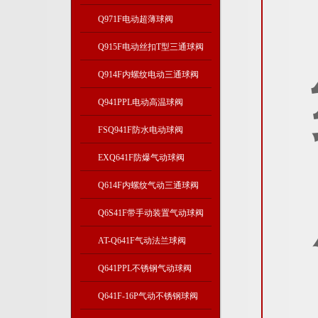
Q971F电动超薄球阀
Q915F电动丝扣T型三通球阀
Q914F内螺纹电动三通球阀
Q941PPL电动高温球阀
FSQ941F防水电动球阀
EXQ641F防爆气动球阀
Q614F内螺纹气动三通球阀
Q6S41F带手动装置气动球阀
AT-Q641F气动法兰球阀
Q641PPL不锈钢气动球阀
Q641F-16P气动不锈钢球阀