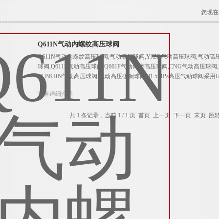
您现在
Q611N气动内螺纹高压球阀
Q611N气动内螺纹高压球阀,气动液压球阀,YJZQ气动高压球阀,气动高
球阀,Q611F气动高压球阀,Q661F气动焊接高压球阀,CNG气动高压
阀,BKHN气动高压球阀,气动高压碳钢球阀,31.5MPa高压气动球阀采
查看详细介绍
共 1 条记录，当前 1 / 1 页 首页 上一页 下一页 末页 跳