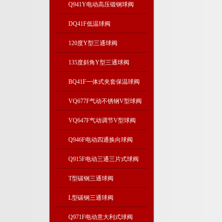
Q941Y电动高压锻钢球阀
DQ41F低温球阀
120度Y型三通球阀
135度斜角Y型三通球阀
BQ41F一体式夹套保温球阀
VQ677F气动不锈钢V型球阀
VQ647F气动调节V型球阀
Q946F电动四通换向球阀
Q915F电动三通三片式球阀
T型碳钢三通球阀
L型碳钢三通球阀
Q971F电动意大利式球阀