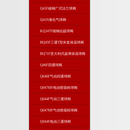
Q41F碳钢广式法兰球阀
Q41N液化气球阀
KQ347F锻钢抗硫球阀
BQ45F三通T型夹套保温球阀
BQ71F意大利式超薄保温球阀
Q46F四通球阀
Q646F气动四通球阀
Q947MF电动喷煤粉球阀
Q644F气动三通球阀
Q647MF气动喷煤粉球阀
Q944F电动三通球阀