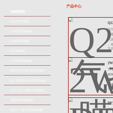
产品中心
电磁阀选型
Q22HD气控阀
Q
Q
2W膜片式电磁阀
阀
气
DF液用电磁阀
。
查
ZCS电磁阀
ZCM煤气电磁阀
2
2W
DFB-20/10Q矿用电动球阀
锈
哪
SLC家用饮水机塑料电磁阀
入
查
法兰二位三通换向电磁阀
*紧急切断电磁阀
D
D
ZQDF-Y蒸汽液用电磁阀