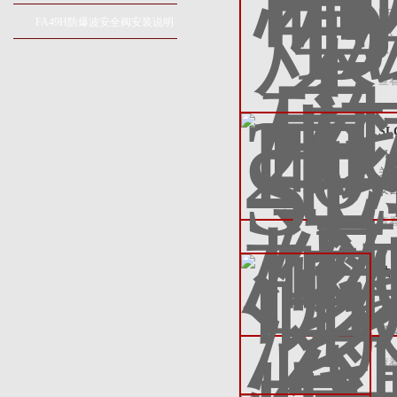
D
除
FA49H防爆波安全阀安装说明
阀
火
查
S
S
关
安
查
法
法
冷
灌
查