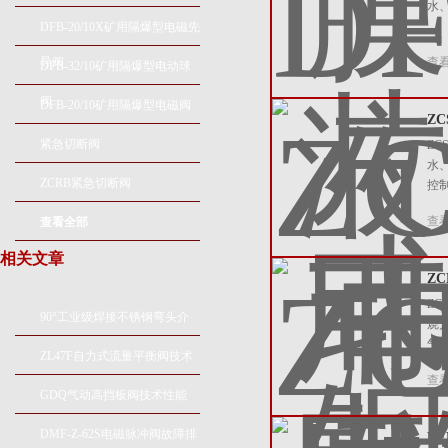
水
DFB-20/10X矿用隔爆型电磁先
导阀
查
DFB-32/10矿用隔爆型电动球
阀
DFB-20/10矿用隔爆型电磁阀
Z
紧急切断阀
Z
水
ZCRB紧急切断阀
控
查
查看全部
相关文章
Z
Z
90°工业级焊接不锈钢弯头介
烧
气
质参数
ZL47F自力式流量平衡阀技术
查
参数及产品特点
GDQ气动高挡板阀技术性能
DMF-Z-62S电磁脉冲阀故障排
D