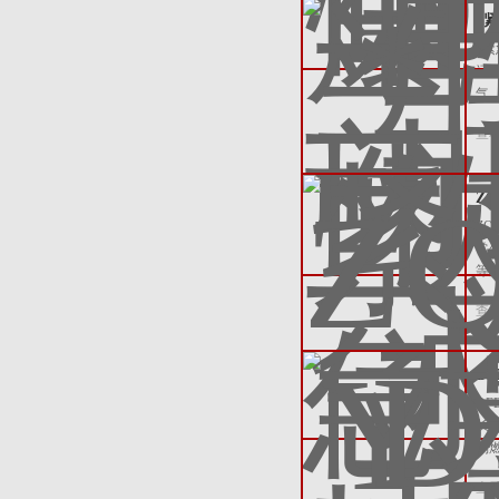
*
*
远
气
查
Z
Z
常
等
查
D
D
长
易
查