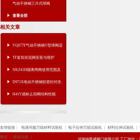
气动不锈钢三片式球阀
查看全部
相关文章
VQ677F气动不锈钢V型球阀适
用介质及性能参数
TF套筒排泥阀安装与维护
NKZ41H隔离闸阀使用范围及
结构特点
D971X电动不锈钢软密封对夹
蝶阀产品性能级适用介质
H41Y德标止回阀结构性能
友情链接：
电液伺服万能材料试验机
|
电子拉伸万能试验机
|
材料拉伸试验机
|
量仪
|
多肽合成
|
河南纳斯威阀门有限公司 工厂地址：冯庄路