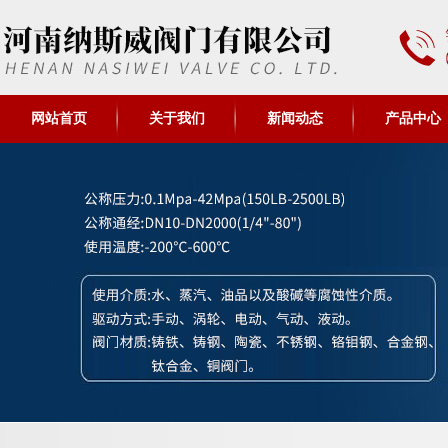
网站首页
关于我们
新闻动态
产品中心