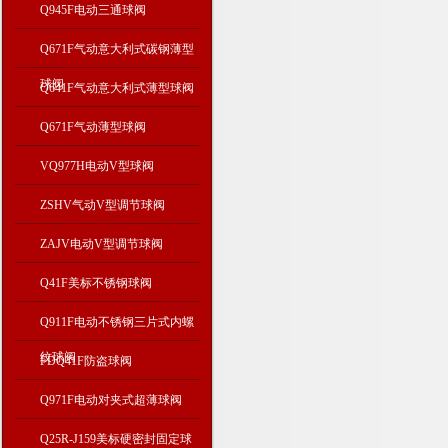
Q945F电动三通球阀
Q671F气动意大利式碳钢薄型
球阀
Q641F气动意大利式薄型球阀
Q671F气动薄型球阀
VQ977H电动V型球阀
ZSHV气动V型调节球阀
ZAJV电动V型调节球阀
Q41F美标不锈钢球阀
Q911F电动不锈钢三片式内螺
纹球阀
FDQ41F防盗球阀
Q971F电动对夹式超薄球阀
Q25R-J159美标硬密封固定球