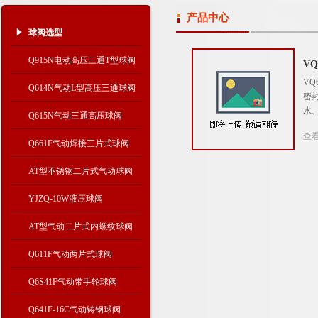
产品中心
球阀选型
Q915N电动高压三通T型球阀
V
V
Q614N气动L型高压三通球阀
密
水
Q615N气动三通高压球阀
查
Q661F气动焊接三片式球阀
AT型不锈钢二片式气动球阀
YJZQ-10W液压球阀
AT型气动二片式内螺纹球阀
Q611F气动两片式球阀
Q6S41F气动带手轮球阀
Q641F-16C气动铸钢球阀