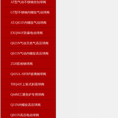
AT型气动不锈钢丝扣球阀
GT型不锈钢内螺纹气动球阀
AT-Q611F内螺纹气动球阀
EXQ941F防爆电动球阀
Q621N气动天然气高压球阀
Q611N气动内螺纹高压球阀
2520双相钢球阀
Q41SA-10FRP玻璃钢球阀
THQ41F上装式斜面球阀
Q44M三通焦炉专用球阀
Q11N内螺纹高压球阀
Q911N高压电动球阀