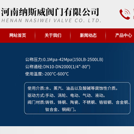
网站首页
关于我们
新闻动态
产品中心