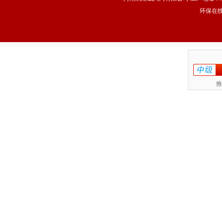
环保在
推