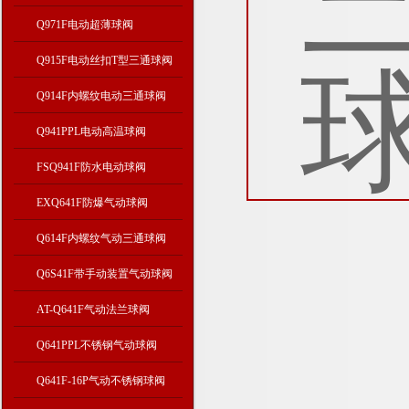
Q971F电动超薄球阀
Q915F电动丝扣T型三通球阀
Q914F内螺纹电动三通球阀
Q941PPL电动高温球阀
FSQ941F防水电动球阀
EXQ641F防爆气动球阀
Q614F内螺纹气动三通球阀
Q6S41F带手动装置气动球阀
AT-Q641F气动法兰球阀
Q641PPL不锈钢气动球阀
Q641F-16P气动不锈钢球阀