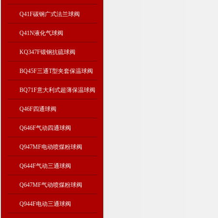
Q41F碳钢广式法兰球阀
Q41N液化气球阀
KQ347F锻钢抗硫球阀
BQ45F三通T型夹套保温球阀
BQ71F意大利式超薄保温球阀
Q46F四通球阀
Q646F气动四通球阀
Q947MF电动喷煤粉球阀
Q644F气动三通球阀
Q647MF气动喷煤粉球阀
Q944F电动三通球阀