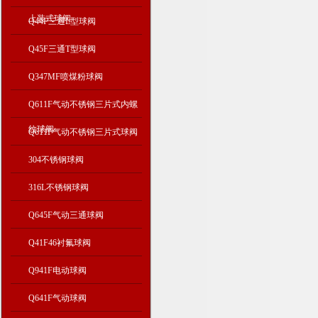
上装式球阀
Q44F三通L型球阀
Q45F三通T型球阀
Q347MF喷煤粉球阀
Q611F气动不锈钢三片式内螺
纹球阀
Q611F气动不锈钢三片式球阀
304不锈钢球阀
316L不锈钢球阀
Q645F气动三通球阀
Q41F46衬氟球阀
Q941F电动球阀
Q641F气动球阀