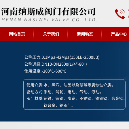
网站首页
关于我们
新闻动态
产品中心