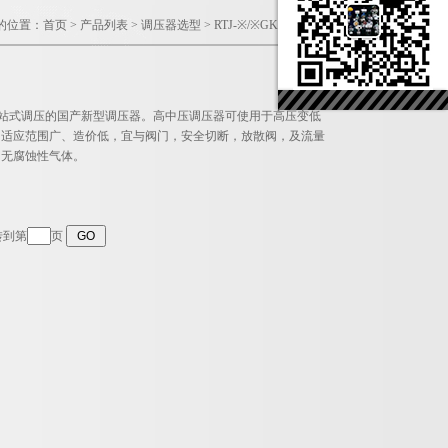
的位置：
首页
>
产品列表
>
调压器选型
>
RTJ-※/※GK型系列调压器
压门站式调压的国产新型调压器。高中压调压器可使用于高压变低
、适应范围广、造价低，宜与阀门，安全切断，放散阀，及流量
它无腐蚀性气体。
转到第
页