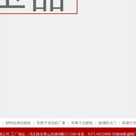
|
材料拉伸试验机
|
等离子清洗机厂家
|
等离子去胶机
|
玻璃防火门
|
双梁行
司 工厂地址：冯庄路东寒山东路B幢15-1508 传真：0371-69329008 河南纳斯