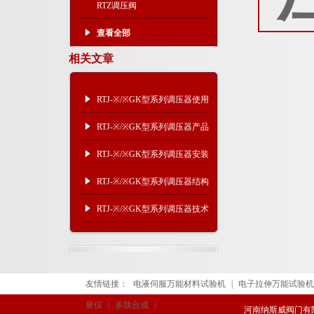
RTZ调压阀
查看全部
相关文章
RTJ-※/※GK型系列调压器使用
介质与参数结构
RTJ-※/※GK型系列调压器产品
结构及主要参数
RTJ-※/※GK型系列调压器安装
结构示意图
RTJ-※/※GK型系列调压器结构
参数
RTJ-※/※GK型系列调压器技术
参数
友情链接：
电液伺服万能材料试验机
|
电子拉伸万能试验机
量仪
|
多肽合成
|
河南纳斯威阀门有限公