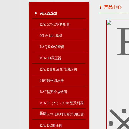
产品中心
调压器选型
RTZ-※/※C型调压器
60L自动加臭机
RAQ安全切断阀
RTJ-SQ调压器
RTZ-B高压液化气调压阀
河南郑州调压器
RAF型安全放散阀
RTJ-31（21）/※DK型系列调
压阀
RTZ-※/※Q系列切断式调压器
RTZ-DQ调压阀