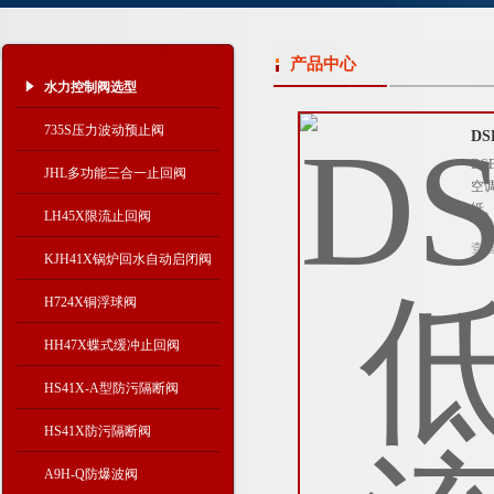
产品中心
水力控制阀选型
735S压力波动预止阀
D
D
JHL多功能三合一止回阀
空
纸
LH45X限流止回阀
查
KJH41X锅炉回水自动启闭阀
H724X铜浮球阀
HH47X蝶式缓冲止回阀
HS41X-A型防污隔断阀
HS41X防污隔断阀
A9H-Q防爆波阀