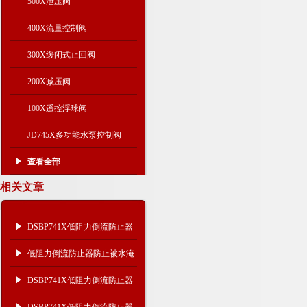
500X泄压阀
400X流量控制阀
300X缓闭式止回阀
200X减压阀
100X遥控浮球阀
JD745X多功能水泵控制阀
查看全部
相关文章
DSBP741X低阻力倒流防止器
从设计到应用的全面解析
低阻力倒流防止器防止被水淹
没的技术措施有哪些
DSBP741X低阻力倒流防止器
工作原理及技术参数