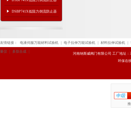
DSBP741X低阻力倒流防止器
技术原理及参数特点
DSBP741X低阻力倒流防止器
原理参数
友情链接：
电液伺服万能材料试验机
|
电子拉伸万能试验机
|
材料拉伸试验机
|
量仪
|
多肽合成
|
河南纳斯威阀门有限公司 工厂地址：冯庄路
环保在
推