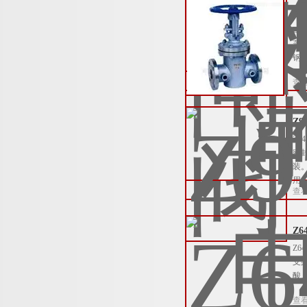
B
B
蒸
钢
查
Z
Z
密
装
用
查
Z
Z
支
酸
查