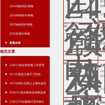
因
锈
Z41W铸铁明杆闸阀
查
Z45W铸铁暗杆闸阀
Z45T铸铁暗杆闸阀
Z
Z45X软密封闸阀
Z4
双
查看全部
配
相关文章
查
GJ941X电动管夹阀工作原理
Z4
Z
及技术特点
SCVZF配套主阀尺寸特性
动等
J61Y对焊针型阀之主要性能及
查
结构图
PZ941TC电动陶瓷排渣阀适用
范围
GJ841X气动圆桶式管夹阀之
Z