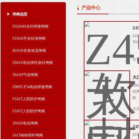
产品中心
闸阀选型
DSZ64H水封焊接闸阀
Z
Z
PZ41H手动排渣闸阀
节
BZ41H夹套保温闸阀
查
Z945X电动弹性座封闸阀
Z641H气动闸阀
大
Z
Z960Y-P54电动焊接闸阀
封
防
FZ41T人防防护闸阀
查
FZ45T人防防护闸阀
Z941H电动闸阀
Z
Z4
Z41T铸铁明杆闸阀