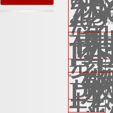
Z
工作原理及参数特点
封
种
水
查
D
D
有
冷
查
P
P
栓
金
查