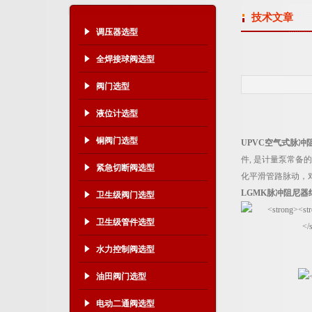
技术文章
调压器选型
全焊接球阀选型
阀门选型
液位计选型
铜阀门选型
UPVC
空气式脉冲阻
件, 是计量泵常
紧急切断阀选型
化平滑管路脉动，
LGMK
脉冲阻尼器
卫生级阀门选型
卫生级管件选型
水力控制阀选型
油田阀门选型
电动二通阀选型