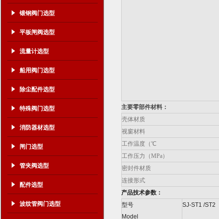
锻钢阀门选型
平板闸阀选型
流量计选型
船用阀门选型
除尘配件选型
主要零部件材料：
特殊阀门选型
壳体材质
消防器材选型
视窗材料
工作温度（℃
闸门选型
工作压力（MPa）
管夹阀选型
密封件材质
连接形式
配件选型
产品技术参数：
波纹管阀门选型
型号
SJ-ST1 /ST2
Model