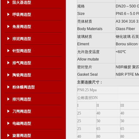
阻火器选型
规格
DN20
～
500 
Size
PN0.6
～
5.0 F
呼吸阀选型
壳体材质
A3 304 316 
角座阀选型
Body Materials
Glass Fiber
玻璃材质
钢化玻璃
石英
排泥阀选型
Elment
Borou silicon
针型阀选型
允许急变温度
<60
℃
Allow mutate
排气阀选型
密封垫片
NBR
橡胶
聚
Gasket Seal
NBR PTFE Met
陶瓷阀选型
主要连接尺寸：
粉体蝶阀选型
PN0.25 Mpa
公称直径DN
排污阀选型
I
II
III
刀闸阀选型
25
40
40
25
50
50
电磁阀选型
25
65
65
旋塞阀选型
40
80
80