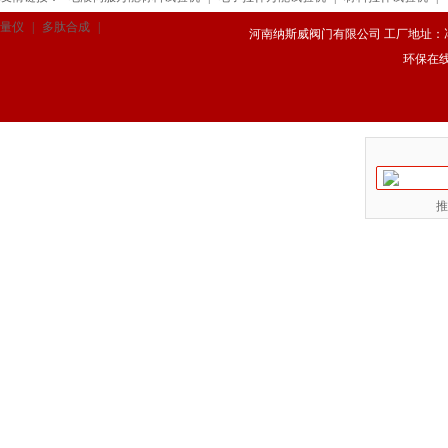
量仪
|
多肽合成
|
河南纳斯威阀门有限公司 工厂地址：冯庄路
环保在
推