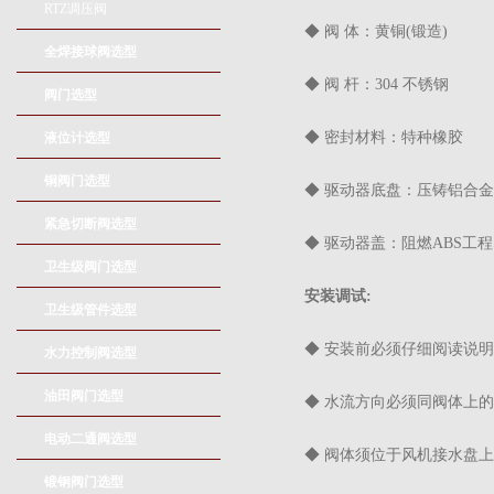
RTZ调压阀
◆ 阀 体：黄铜(锻造)
全焊接球阀选型
◆ 阀 杆：304 不锈钢
阀门选型
◆ 密封材料：特种橡胶
液位计选型
铜阀门选型
◆ 驱动器底盘：压铸铝合金
紧急切断阀选型
◆ 驱动器盖：阻燃ABS工
卫生级阀门选型
安装调试
:
卫生级管件选型
◆ 安装前必须仔细阅读说
水力控制阀选型
油田阀门选型
◆ 水流方向必须同阀体上
电动二通阀选型
◆ 阀体须位于风机接水盘
锻钢阀门选型