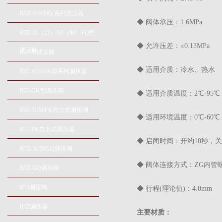
RTZ-※/※DQ 系列调压器
◆ 阀体承压：1.6MPa
RTZ-31（21）/50（80）FQ型
◆ 允许压差：≤0.13MPa
调压阀
RTJ-M调压阀
◆ 适用介质：冷水、热水
RTJ-※/※GK型系列调压器
RTJ-GK型调压阀
◆ 适用介质温度：2℃-95℃
RTJ-31/50FK自力式调压阀
◆ 适用环境温度：0℃-60℃
RTJ-FK自力式调压器
◆ 启闭时间：开约10秒，关
RTZ-31/50GQ调压阀
◆ 阀体连接方式：ZG内管
RTZ-GQ调压阀
RTJ调压阀
◆ 行程(理论值)：4.0mm
RTZ调压器
主要材质：