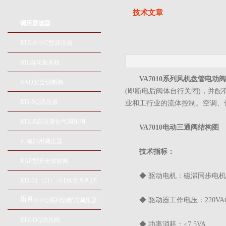
技术文章
调压器选型
RTZ-※/※C型调压器
60L自动加臭机
VA7010系列风机盘管电动阀
RAQ安全切断阀
(即断电后阀体自行关闭)，并
RTJ-SQ调压器
业和工行业的流体控制。空调、
RTZ-B高压液化气调压阀
VA7010电动三通阀结构图
河南郑州调压器
技术指标：
RAF型安全放散阀
◆ 驱动电机：磁滞同步电机
RTJ-31（21）/※DK型系列调
压阀
◆ 驱动器工作电压：220VAC、
RTZ-※/※Q系列切断式调压器
RTZ-DQ调压阀
◆ 功率消耗：≤7.5VA