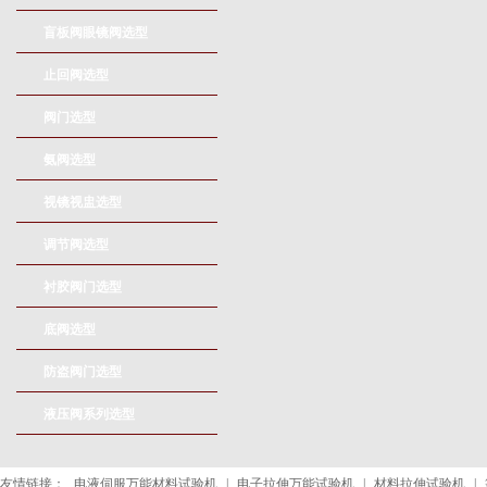
盲板阀眼镜阀选型
止回阀选型
阀门选型
氨阀选型
视镜视盅选型
调节阀选型
衬胶阀门选型
底阀选型
防盗阀门选型
液压阀系列选型
友情链接：
电液伺服万能材料试验机
|
电子拉伸万能试验机
|
材料拉伸试验机
|