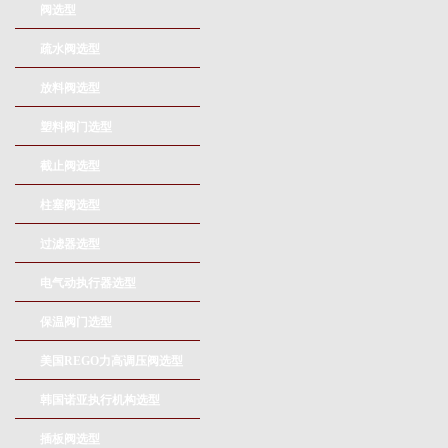
阀选型
疏水阀选型
放料阀选型
塑料阀门选型
截止阀选型
柱塞阀选型
过滤器选型
电气动执行器选型
保温阀门选型
美国REGO力高调压阀选型
韩国诺亚执行机构选型
插板阀选型