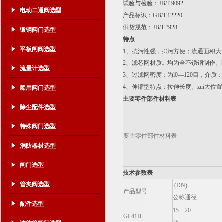
试验与检验：JB/T 9092
电动二通阀选型
产品标识：GB/T 12220
供货规范：JB/T 7928
锻钢阀门选型
特点
平板闸阀选型
1、抗污性强，排污方便；流通面积
2、滤芯网材质。均为全不锈钢制作
流量计选型
3、过滤网密度：为l0—120目，介
4、伸缩型特点：拉伸长度。zui大位
船用阀门选型
主要零件部件材料表
除尘配件选型
特殊阀门选型
要主零件部件材料表
消防器材选型
闸门选型
技术参数表
管夹阀选型
(DN)
产品型号
公称通径
配件选型
15—20
GL41H