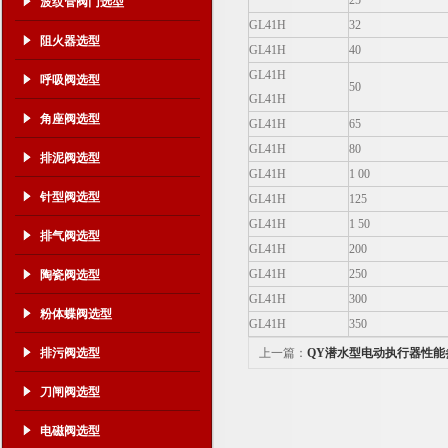
25
波纹管阀门选型
GL41H
32
阻火器选型
GL41H
40
GL41H
呼吸阀选型
50
GL41H
角座阀选型
GL41H
65
GL41H
80
排泥阀选型
GL41H
1 00
针型阀选型
GL41H
125
GL41H
1 50
排气阀选型
GL41H
200
GL41H
250
陶瓷阀选型
GL41H
300
粉体蝶阀选型
GL41H
350
排污阀选型
上一篇：
QY潜水型电动执行器性能
刀闸阀选型
电磁阀选型