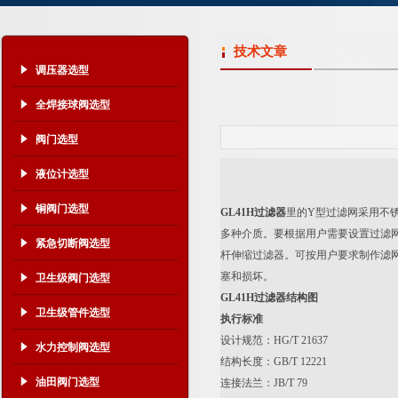
技术文章
调压器选型
全焊接球阀选型
阀门选型
液位计选型
铜阀门选型
GL41H
过滤器
里的Y型过滤网采用不
多种介质。要根据用户需要设置过滤网的
紧急切断阀选型
杆伸缩过滤器。可按用户要求制作滤
塞和损坏。
卫生级阀门选型
GL41H
过滤器结构图
卫生级管件选型
执行标准
设计规范：HG/T 21637
水力控制阀选型
结构长度：GB/T 12221
油田阀门选型
连接法兰：JB/T 79