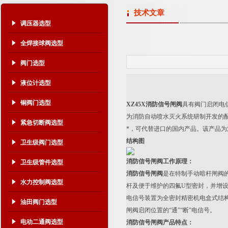
技术文章
调压器选型
全焊接球阀选型
阀门选型
液位计选型
铜阀门选型
XZ45X消防信号闸阀
具有阀门启闭电
为消防自动喷水灭火系统研制开发的
紧急切断阀选型
*，可代替进口的国内产品。该产品
结构图
卫生级阀门选型
消防信号闸阀工作原理：
卫生级管件选型
消防信号闸阀
是在特制手动暗杆闸阀
水力控制阀选型
杆及便于维护的四氟U型密封，并增
电信号装置为全密封精密机电盒式结
油田阀门选型
闸阀启闭位置的“通"“断"电信号。
电动二通阀选型
消防信号闸阀产品特点：