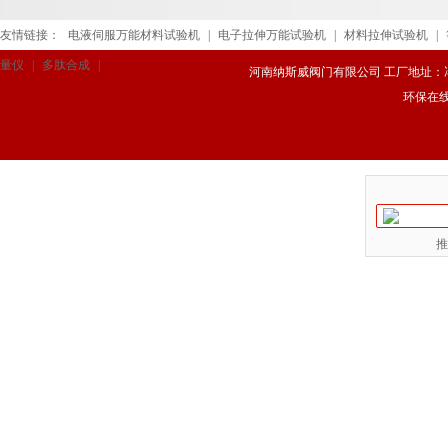
友情链接：
电液伺服万能材料试验机
|
电子拉伸万能试验机
|
材料拉伸试验机
|
量仪
|
多肽合成
|
河南纳斯威阀门有限公司 工厂地址：冯庄路
环保在
推