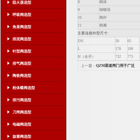
8
阀体
阻火器选型
9
铜螺母
呼吸阀选型
10
阀杆
11
阀瓣
角座阀选型
主要连接外型尺寸:
排泥阀选型
DN
50
65
L
178
190
针型阀选型
H（全开）
732
773
排气阀选型
上一篇：
QZM渠道闸门用于广泛
陶瓷阀选型
粉体蝶阀选型
排污阀选型
刀闸阀选型
电磁阀选型
旋塞阀选型