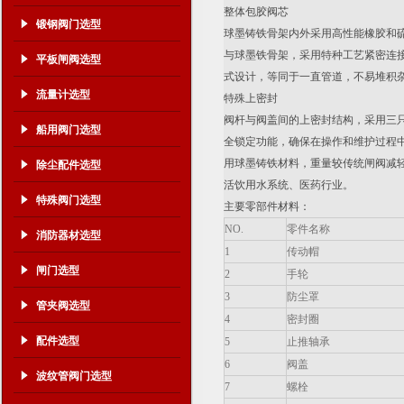
整体包胶阀芯
锻钢阀门选型
球墨铸铁骨架内外采用高性能橡胶和
与球墨铁骨架，采用特种工艺紧密连
平板闸阀选型
式设计，等同于一直管道，不易堆积
流量计选型
特殊上密封
阀杆与阀盖间的上密封结构，采用三
船用阀门选型
全锁定功能，确保在操作和维护过程中阀
用球墨铸铁材料，重量较传统闸阀减轻
除尘配件选型
活饮用水系统、医药行业。
特殊阀门选型
主要零部件材料：
NO.
零件名称
消防器材选型
1
传动帽
闸门选型
2
手轮
3
防尘罩
管夹阀选型
4
密封圈
配件选型
5
止推轴承
6
阀盖
波纹管阀门选型
7
螺栓