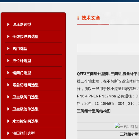
技术文章
调压器选型
全焊接球阀选型
阀门选型
液位计选型
铜阀门选型
QFF3
三阀组针型阀
,
三阀组
,
流量计平
端二个输出端，在不切断管道流体的
紧急切断阀选型
好，所以一般用于较小流量且较高压
PN6.4 PN16 PN32Mpa
公称通径：
D
卫生级阀门选型
料：
20#
﹑
1Cr18Ni9Ti
﹑
304
﹑
316
﹑
卫生级管件选型
三阀组针型阀结构图
水力控制阀选型
油田阀门选型
三阀组针型