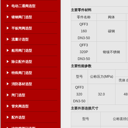
电动二通阀选型
主要零件材料
锻钢阀门选型
零件名称
阀体
QFF3
平板闸阀选型
160
碳钢
DN3-50
流量计选型
QFF3
船用阀门选型
320P
铬镍不锈钢
DN3-50
除尘配件选型
主要性能参数
特殊阀门选型
型号
公称压力
(MPa)
壳体
(
消防器材选型
QFF3
320
32.0
48
闸门选型
DN3-50
管夹阀选型
主要外形连接尺寸
配件选型
型号
公称直径