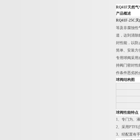
RQ41F
天然气
产品概述
RQ41F-25C
天
等及非腐蚀性
道，达到清除
封性能，以防
简单、安装方
专用球阀采用
持阀门密封性
作条件恶劣的
球阀结构图
球阀性能特点
1
、专门为、
2
、采用
PTFE(
3
、经配置有