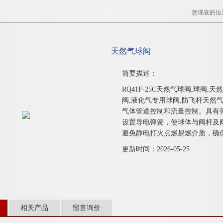
您现在的位
天然气球阀
简要描述：
RQ41F-25C天然气球阀,球阀
阀,液化气专用球阀,防飞杆天然
气体管道控制和流量控制。具有
设置导电弹簧，使球体与阀杆及
避免静电打火点燃易燃介质，确
更新时间：2026-05-25
相关产品
留言询价