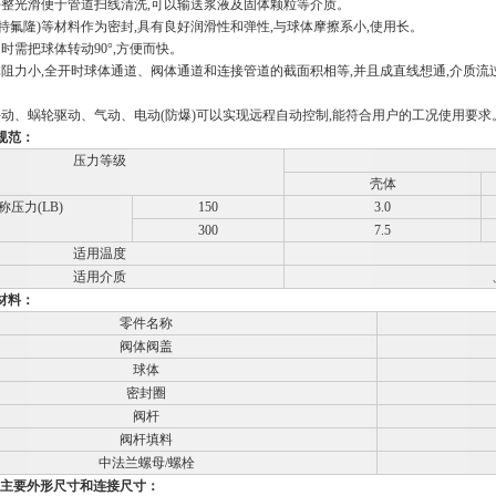
平整光滑便于管道扫线清洗
,
可以输送浆液及固体颗粒等介质。
特氟隆
)
等材料作为密封
,
具有良好润滑性和弹性
,
与球体摩擦系小
,
使用长。
闭时需把球体转动
90
°
,
方便而快。
体阻力小
,
全开时球体通道、阀体通道和连接管道的截面积相等
,
并且成直线想通
,
介质流
手动、蜗轮驱动、气动、电动
(
防爆
)
可以实现远程自动控制
,
能符合用户的工况使用要求
规范：
压力等级
壳体
称压力
(LB)
150
3.0
300
7.5
适用温度
适用介质
材料：
零件名称
阀体阀盖
球体
密封圈
阀杆
阀杆填料
中法兰螺母
/
螺栓
主要外形尺寸和连接尺寸：