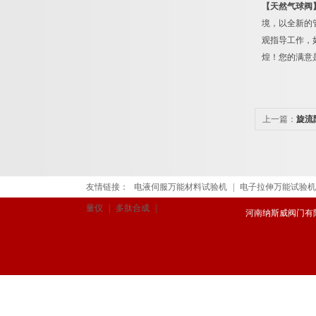
【
天然气球阀
境，以全新的
观指导工作，
煌！您的满意
上一篇：
旋流
友情链接：
电液伺服万能材料试验机
|
电子拉伸万能试验机
量仪
|
多肽合成
|
河南纳斯威阀门有限公