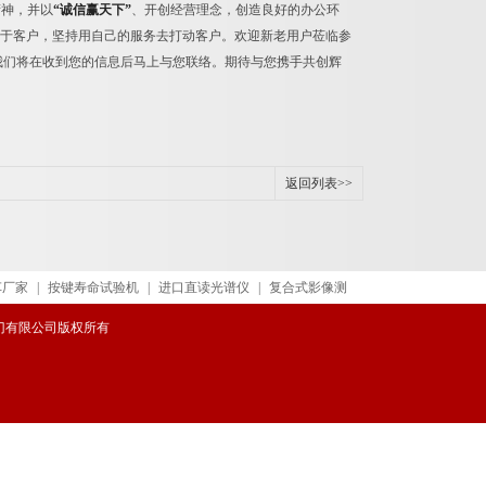
精神，并以
“诚信赢天下”
、开创经营理念，创造良好的办公环
务于客户，坚持用自己的服务去打动客户。欢迎新老用户莅临参
我们将在收到您的信息后马上与您联络。期待与您携手共创辉
返回列表>>
车厂家
|
按键寿命试验机
|
进口直读光谱仪
|
复合式影像测
威阀门有限公司版权所有