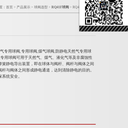
置：
首页
>
产品展示
>
球阀选型
>
RQ41F球阀
> RQ41F天然气球阀
,天然气专用球阀,专用球阀,煤气球阀,防静电天然气专用球
气专用球阀可用于天然气、煤气、液化气等及非腐蚀性
弹簧静电导出装置，即在球体与阀杆、阀杆与阀体之间
阀杆与阀体之间形成静电通道，达到清除静电的目的。
保系统安全。