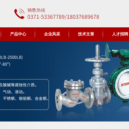
产品中心
企业风采
技术文章
人才招聘