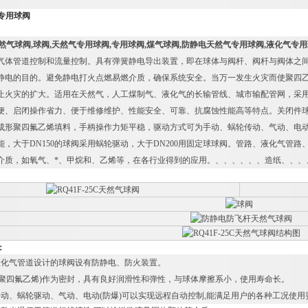
专用球阀
然气球阀
,
球阀
,
天然气专用球阀
,
专用球阀
,
煤气球阀
,
防静电天然气专用球阀
,
液化气专用
气体管道控制和流量控制。具有弹簧静电导出装置，即在球体与阀杆、阀杆与阀体之
静电的目的。避免静电打火点燃易燃介质，确保系统安全。当万一发生火灾而使聚四
止火灾的扩大。适用在天然气，人工煤制气、液化气的长输管线、城市输配管网，采
便、启闭操作省力、便于维修维护、性能安全、可靠、抗腐蚀性能高等特点。关闭件
成形聚四氟乙烯填料，手柄操作力矩平稳，驱动方式可为手动、蜗轮传动、气动、电
能，大于
DN150
的球阀采用蜗轮驱动，大于
DN200
用固定球球阀。管路、液化气管路
介质，如氧气、*、甲烷和、乙烯等，在各行业得到的应用。、、、、、、造纸、、、
：
液化气管道设计的球阀设有防静电、防火装置。
聚四氟乙烯
)
作为密封，具有良好润滑性和弹性，与球体摩擦系小，使用寿命长。
手动、蜗轮驱动、气动、电动
(
防爆
)
可以实现远程自动控制
,
能满足用户的各种工况使用