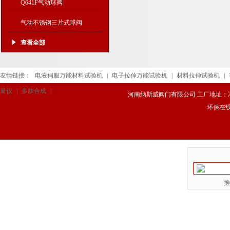
Q641F气动球阀
气动不锈钢三片式球阀
查看全部
友情链接：
电液伺服万能材料试验机
|
电子拉伸万能试验机
|
材料拉伸试验机
|
量仪
|
多肽合成
|
河南纳斯威阀门有限公司 工厂地址：冯庄路
环保在
推