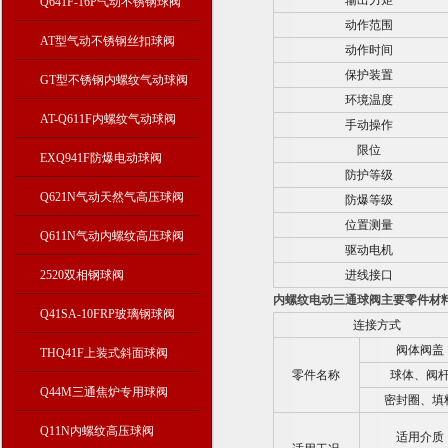
输出力矩
Q641F-16P气动不锈钢球阀
动作范围
AT型气动不锈钢丝扣球阀
动作时间
保护装置
GT型不锈钢内螺纹气动球阀
环境温度
AT-Q611F内螺纹气动球阀
手动操作
限位
EXQ941F防爆电动球阀
防护等级
Q621N气动天然气高压球阀
防爆等级
位置测量
Q611N气动内螺纹高压球阀
驱动电机
2520双相钢球阀
进线接口
内螺纹电动三通球阀主要零件材
Q41SA-10FRP玻璃钢球阀
连接方式
阀体阀盖
THQ41F上装式斜面球阀
零件名称
球体、阀
Q44M三通焦炉专用球阀
密封圈、填
Q11N内螺纹高压球阀
适用介质