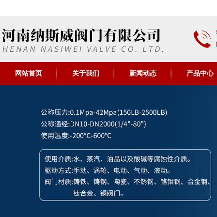
网站首页
关于我们
新闻动态
产品中心