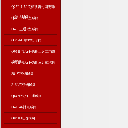
Q25R-J159美标硬密封固定球
上装式球阀
Q44F三通L型球阀
Q45F三通T型球阀
Q347MF喷煤粉球阀
Q611F气动不锈钢三片式内螺
纹球阀
Q611F气动不锈钢三片式球阀
304不锈钢球阀
316L不锈钢球阀
Q645F气动三通球阀
Q41F46衬氟球阀
Q941F电动球阀