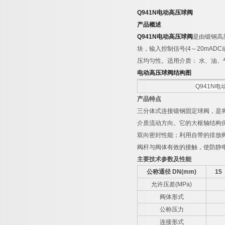
Q941N
电动高压球阀
产品概述
Q941N
电动高压球阀
是由锻钢高
块，输入控制信号
(4
～
20mADC
压均匀性。适用介质：
水、油、
电动高压球阀结构图
Q941N
电
产品特点
三分体式连接锻钢固定球阀，是
介质流动方向。它的大枢轴结构
双向密封性能；利用自带的排放
阀杆与阀体有效的接触，使防静
主要技术参数及性能
公称通径
DN(mm)
15
允许压差
(MPa)
阀体形式
公称压力
连接形式