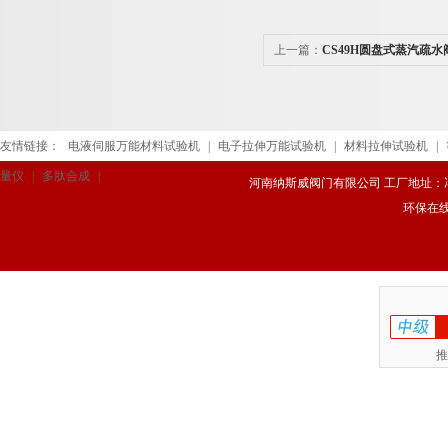
上一篇：
CS49H圆盘式蒸汽疏水
友情链接：
电液伺服万能材料试验机
|
电子拉伸万能试验机
|
材料拉伸试验机
|
量仪
|
多肽合成
|
河南纳斯威阀门有限公司 工厂地址：冯庄路
环保在
推