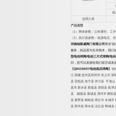
低
适用介质
产品选型
（
1
）阀体参数：公称通径、工作
（
2
）执行器参数：电源电压、控
河南纳斯威阀门有限公司
尊崇
“
踏
服务，的品质为生存根本，我们
型电动球阀
/
电动三片式球阀
/
电动
问，您可以直接给我们留言或直
【
Q941N/H/Y
电动高压球阀
】
销
江
西藏
贵州及郑州市
巩义市
荥
县
宜阳县
洛宁县
伊川县
平顶山
县市
新乡县
获嘉县
原阳县
延津
县 鄢陵县
襄城县
漯河市
舞阳
县
新野县
桐柏县
商丘市
永城市
县
西华县
商水县
沈丘县
郸城县