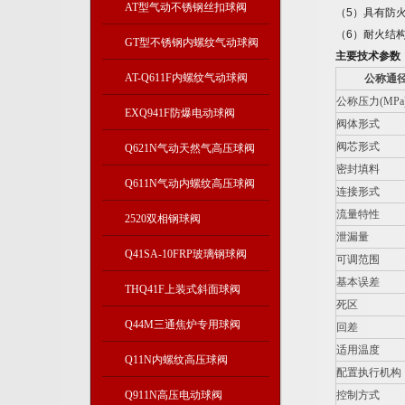
AT型气动不锈钢丝扣球阀
（
5
）具有防
（
6
）耐火结
GT型不锈钢内螺纹气动球阀
主要技术参数
AT-Q611F内螺纹气动球阀
公称通径
公称压力(MPa
EXQ941F防爆电动球阀
阀体形式
阀芯形式
Q621N气动天然气高压球阀
密封填料
Q611N气动内螺纹高压球阀
连接形式
流量特性
2520双相钢球阀
泄漏量
Q41SA-10FRP玻璃钢球阀
可调范围
基本误差
THQ41F上装式斜面球阀
死区
Q44M三通焦炉专用球阀
回差
适用温度
Q11N内螺纹高压球阀
配置执行机构
Q911N高压电动球阀
控制方式