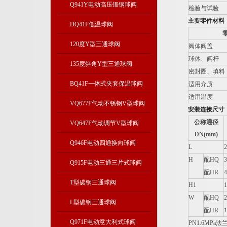
Q941Y电动高压锻钢球阀
检验与试验
主要零件材料
DQ41F低温球阀
120度Y型三通球阀
阀体阀盖
球体、阀杆
135度斜角Y型三通球阀
密封圈、填料
BQ41F一体式夹套保温球阀
适用介质
适用温度
VQ677F气动不锈钢V型球阀
安装连接尺寸
公称通径
VQ647F气动调节V型球阀
DN(mm)
Q946F电动四通换向球阀
L
2
H
配HQ
3
Q915F电动三通三片式球阀
配HR
4
T型碳钢三通球阀
H1
1
W
配HQ
2
L型碳钢三通球阀
配HR
1
Q971F电动意大利式球阀
PN1.6MPa
法