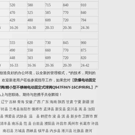
520
580
715
840
910
470
525
585
770
840
429
480
609
720
794
6
16-26
16-30
20-33
20-36
24-36
555
620
730
845
960
490
550
660
770
875
448
503
609
720
820
0
16-33
16-36
20-36
20-39
24-42
创造良好的办公环境，以全新的管理模式，*的技术，周到的
。欢迎新老用户莅临参观指导工作，如果您对【
防爆电动固定
球阀
/
精小型不锈钢电动固定式球阀
Q947F/H/Y-16C/P/R/RL
】产
马上与您联络。期待与您携手共创辉煌！
辽宁
吉林
青海
安徽
广西
广东
海南
陕西
甘肃
宁夏
新疆
浙
开封县
兰考县洛阳市
偃师市
孟津县
新安县
栾川县
嵩
县
汝阳
县
博爱县
武陟县
温 县
鹤壁市
浚
县
淇
县
新乡市
卫辉市
辉
清丰县
南乐县
范
县
台前县
濮阳县
许昌市
禹州市
长葛市
许昌
 南召县
方城县
西峡县
镇平县
内乡县
淅川县
社旗县
唐河