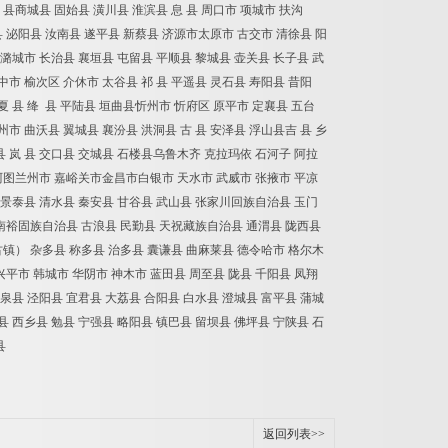
县商城县
固始县
潢川县
淮滨县
息
县
周口市
项城市
扶沟
县
泌阳县
汝南县
遂平县
新蔡县
济源市太原市
古交市
清徐县
阳
潞城市
长治县
襄垣县
屯留县
平顺县
黎城县
壶关县
长子县
武
中市
榆次区
介休市
太谷县
祁
县
平遥县
灵石县
寿阳县
昔阳
夏
县
绛
县
平陆县
垣曲县忻州市
忻府区
原平市
定襄县
五台
州市
曲沃县
翼城县
襄汾县
洪洞县
古
县
安泽县
浮山县吉
县
乡
县
岚
县
交口县
交城县
石楼县
乌鲁木齐
克拉玛依
石河子
阿拉
阿图
兰州市
嘉峪关市金昌市白银市
天水市
武威市
张掖市
平凉
景泰县
清水县
秦安县
甘谷县
武山县
张家川回族自治县
玉门
南裕固族自治县
古浪县
民勤县
天祝藏族自治县
通渭县
陇西县
古镇）
杂多县
称多县
治多县
囊谦县
曲麻莱县
德令哈市
格尔木
兴平市
韩城市
华阴市
神木市
蓝田县
周至县
陇县
千阳县
凤翔
泉县
泾阳县
宜君县
大荔县
合阳县
白水县
澄城县
富平县
蒲城
县
西乡县
勉县
宁强县
略阳县
镇巴县
留坝县
佛坪县
宁陕县
石
县
返回列表>>