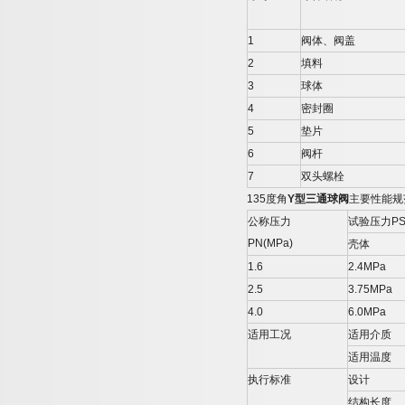
1
阀体、阀盖
2
填料
3
球体
4
密封圈
5
垫片
6
阀杆
7
双头螺栓
135
度角
Y
型三通球阀
主要性能规
公称压力
试验压力
PS
PN(MPa)
壳体
1.6
2.4MPa
2.5
3.75MPa
4.0
6.0MPa
适用工况
适用介质
适用温度
执行标准
设计
结构长度