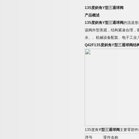
135
度斜角
Y
型三通球阀
产品概述
135
度斜角
Y
型三通球阀
的流道形
该阀外型美观，结构紧凑合理，
水、、机械设备配套、电子工业
,
Q42F135
度斜角
Y
型三通球阀结
135
度角
Y
型三通球阀
主要零部件
序号
零件名称