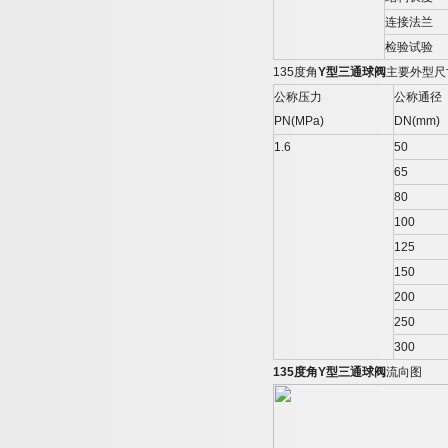
连接法兰
检验试验
135
度角
Y
型三通球阀
主要外型尺
公称压力
公称通径
PN(MPa)
DN(mm)
1.6
50
65
80
100
125
150
200
250
300
135
度角
Y
型三通球阀
流向图