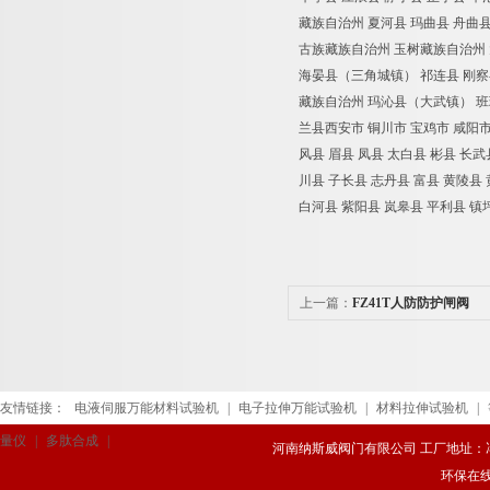
藏族自治州
夏河县
玛曲县
舟曲
古族藏族自治州
玉树藏族自治州
海晏县（三角城镇）
祁连县
刚察
藏族自治州
玛沁县（大武镇）
班
兰县西安市
铜川市
宝鸡市
咸阳
风县
眉县
凤县
太白县
彬县
长武
川县
子长县
志丹县
富县
黄陵县
白河县
紫阳县
岚皋县
平利县
镇
上一篇：
FZ41T人防防护闸阀
友情链接：
电液伺服万能材料试验机
|
电子拉伸万能试验机
|
材料拉伸试验机
|
量仪
|
多肽合成
|
河南纳斯威阀门有限公司 工厂地址：冯庄路
环保在