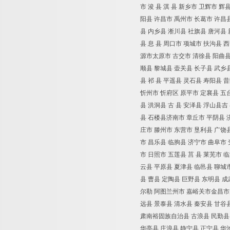
市
浚
县
淇
县
新乡市
卫辉市
辉
阳县
许昌市
禹州市
长葛市
许昌
县
内乡县
淅川县
社旗县
唐河县
县
息
县
周口市
项城市
扶沟县
西
源市太原市
古交市
清徐县
阳曲
顺县
黎城县
壶关县
长子县
武乡
县
祁
县
平遥县
灵石县
寿阳县
昔
忻州市
忻府区
原平市
定襄县
五
县
洪洞县
古
县
安泽县
浮山县吉
县
石楼县济南市
章丘市
平阴县
庄市
滕州市
东营市
垦利县
广饶
市
昌乐县
临朐县
济宁市
曲阜市
市
日照市
五莲县
莒
县
莱芜市
临
云县
平原县
夏津县
临邑县
聊城
县
曹县
定陶县
巨野县
东明县
成
尔勒
阿图
兰州市
嘉峪关市金昌市
远县
景泰县
清水县
秦安县
甘谷
肃南裕固族自治县
古浪县
民勤县
华亭县
庄浪县
静宁县
正宁县
华