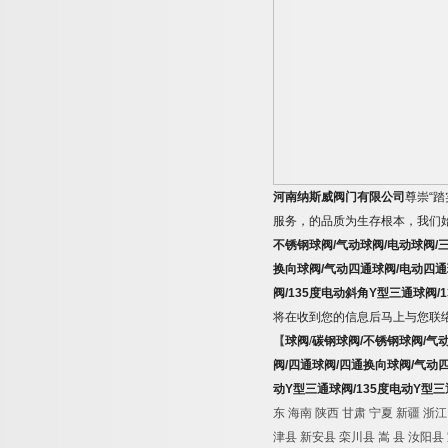
河南纳斯威阀门有限公司
尊崇
“
踏
服务，的品质为生存根本，我们
不锈钢球阀
/
气动球阀
/
电动球阀
/
换向球阀
/
气动四通球阀
/
电动四通
阀
/135
度电动斜角
Y
型三通球阀
/
将在收到您的信息后马上与您联
【
球阀
/
碳钢球阀
/
不锈钢球阀
/
气
阀
/
四通球阀
/
四通换向球阀
/
气动
动
Y
型三通球阀
/135
度电动
Y
型三
东
海南
陕西
甘肃
宁夏
新疆
浙江
津县
新安县
栾川县
嵩
县
汝阳县