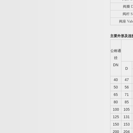
阀瓣 D
阀杆 S
阀座 Valve
主要外形及连
公称通
径
DN
D
40
47
50
56
65
71
80
85
100
105
125
131
150
153
200
204