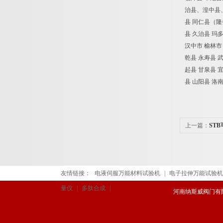
治县、湟中县、
县 同仁县（隆
县 久治县 玛
汉中市 榆林市
乾县 永寿县 
起县 甘泉县 
县 山阳县 洛
上一篇：
ST
友情链接：
电液伺服万能材料试验机
|
电子拉伸万能试验机
量仪
|
多肽合成
|
河南纳斯威阀门有限公