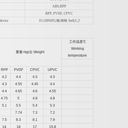
ABS,RPP
RPP, PVDF, CPVC
evice
1Cr18Ni9Ti,
钢,铸铁 Stell,C,J
工作温度
℃
Working
重量
=kg/
台
Weight
temperature
RPP
PVDF
CPVC
UPVC
4.2
4.4
4.3
4.3
4.3
4.55
4.45
4.4
4.4
4.65
4.6
4.55
4.75
5
4.9
4.8
5.1
5.5
5.4
5.3
7.74
7.3
7.2
7.5
8.3
8.1
7.9
14
18
17
15.8