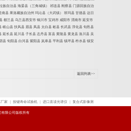
拉族自治县 海晏县（三角城镇） 祁连县 刚察县 门源回族自治
贵南县 果洛藏族自治州 玛沁县（大武镇） 班玛县 甘德县 达日
县 都兰县 乌兰县西安市 铜川市 宝鸡市 咸阳市 渭南市 延安市
县 岐山县 扶风县 眉县 凤县 太白县 彬县 长武县 淳化县 旬邑县
县 延长县 延川县 子长县 志丹县 富县 黄陵县 黄龙县 洛川县 吴
汉阴县 旬阳县 白河县 紫阳县 岚皋县 平利县 镇坪县 柞水县 镇安
返回列表>>
车厂家
|
按键寿命试验机
|
进口直读光谱仪
|
复合式影像测
威阀门有限公司版权所有