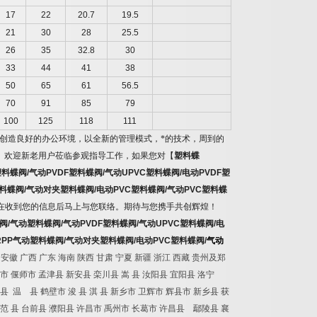
17
22
20.7
19.5
21
30
28
25.5
26
35
32.8
30
33
44
41
38
50
65
61
56.5
70
91
85
79
100
125
118
111
创造良好的办公环境，以全新的管理模式，*的技术，周到的
。欢迎新老用户莅临参观指导工作，如果您对
【
塑料蝶
塑料蝶阀
/
气动
PVDF
塑料蝶阀
/
气动
UPVC
塑料蝶阀
/
电动
PVDF
塑
料蝶阀
/
气动对夹塑料蝶阀
/
电动
PVC
塑料蝶阀
/
气动
PVC
塑料蝶
在收到您的信息后马上与您联络。期待与您携手共创辉煌！
阀
/
气动塑料蝶阀
/
气动
PVDF
塑料蝶阀
/
气动
UPVC
塑料蝶阀
/
电
RPP
气动塑料蝶阀
/
气动对夹塑料蝶阀
/
电动
PVC
塑料蝶阀
/
气动
 安徽 广西 广东 海南 陕西 甘肃 宁夏 新疆 浙江 西藏 贵州及郑
 偃师市 孟津县 新安县 栾川县 嵩 县 汝阳县 宜阳县 洛宁
 温 县 鹤壁市 浚 县 淇 县 新乡市 卫辉市 辉县市 新乡县 获
 范 县 台前县 濮阳县 许昌市 禹州市 长葛市 许昌县 鄢陵县 襄