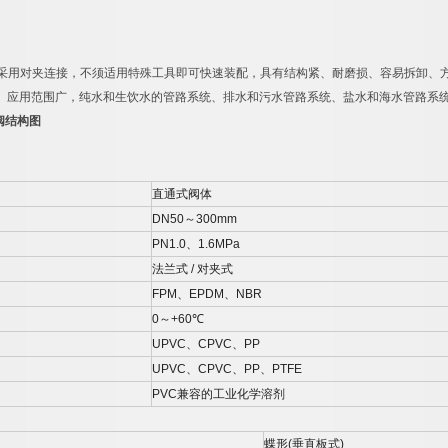
采用对夹连接，不须适用特殊工具即可快速装配，具有结构紧、耐磨损、容易拆卸、
、应用范围广，纯水和生饮水的管路系统、排水和污水管路系统、盐水和海水管路系
阀结构图
直通式阀体
DN50
～
300mm
PN1.0
、
1.6MPa
法兰式
/
对夹式
FPM
、
EPDM
、
NBR
0
～
+60
℃
UPVC
、
CPVC
、
PP
UPVC
、
CPVC
、
PP
、
PTFE
PVC
兼容的工业化学溶剂
蝶形
(
垂直板式
)