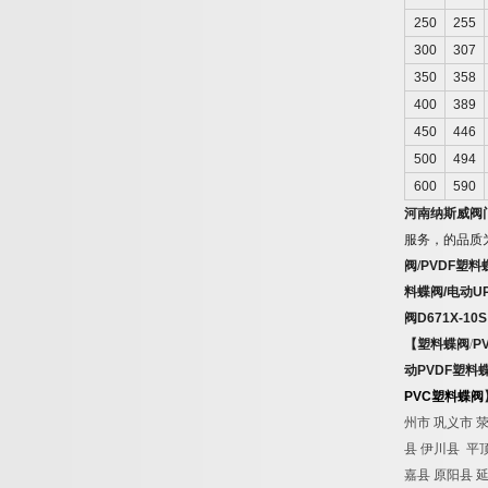
250
255
300
307
350
358
400
389
450
446
500
494
600
590
河南纳斯威阀
服务，的品质
阀
/
PVDF
塑料
料蝶阀
/
电动
U
阀
D671X-10S
【塑料蝶阀
/
P
动
PVDF
塑料
PVC
塑料蝶阀
州市 巩义市 
县 伊川县 平顶
嘉县 原阳县 