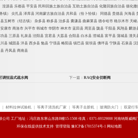
湟源县 乐都县 平安县 民和回族土族自治县 互助土族自治县 化隆回族自治县 循化撒
务镇） 尖扎县 泽库县 河南蒙古族自治县 共和县（恰卜恰镇） 同德县 贵德县 兴海县 
多县玉树市（结古镇） 杂多县 称多县 治多县 囊谦县 曲麻莱县 德令哈市 格尔木市 天峻
 安康市 商洛市 兴平市 韩城市 华阴市 神木市 蓝田县 周至县 陇县 千阳县 凤翔县 麟游
武功县 三原县 礼泉县 泾阳县 宜君县 大荔县 合阳县 白水县 澄城县 富平县 蒲城县 潼关
宜川县 城固县 洋县 西乡县 勉县 宁强县 略阳县 镇巴县 留坝县 佛坪县 宁陕县 石泉县 
南县 丹凤县 商南县
B可调恒温式疏水阀
下一篇：
RAQ安全切断阀
|
材料拉伸试验机
|
等离子清洗机厂家
|
等离子去胶机
|
玻璃防火门
|
双梁行
司 工厂地址：冯庄路东寒山东路B幢15-1508 传真：0371-69329008 河南纳斯
环保在线
提供技术支持
管理登陆
豫ICP备17015374号-1
网站地图