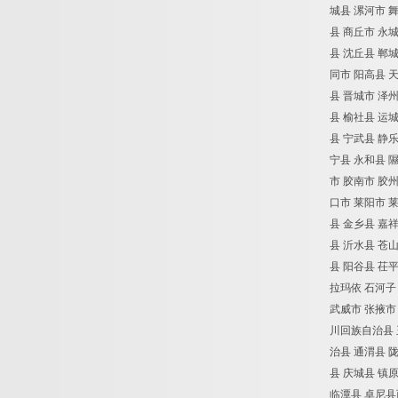
城县 漯河市 
县 商丘市 永城
县 沈丘县 郸
同市 阳高县 
县 晋城市 泽州
县 榆社县 运城
县 宁武县 静乐
宁县 永和县 隰
市 胶南市 胶
口市 莱阳市 
县 金乡县 嘉
县 沂水县 苍
县 阳谷县 茌
拉玛依 石河子
武威市 张掖市
川回族自治县 
治县 通渭县 陇
县 庆城县 镇
临潭县 卓尼县