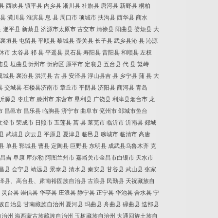
县 西峡县 镇平县 内乡县 淅川县 社旗县 唐河县 新野县 桐柏
县 潢川县 淮滨县 息 县 周口市 项城市 扶沟县 西华县 商水
县 遂平县 新蔡县 济源市太原市 古交市 清徐县 阳曲县 娄烦县 大
 襄垣县 屯留县 平顺县 黎城县 壶关县 长子县 武乡县沁 县 沁源
休市 太谷县 祁 县 平遥县 灵石县 寿阳县 昔阳县 和顺县 左权
平陆县 垣曲县忻州市 忻府区 原平市 定襄县 五台县 代 县 繁峙
城县 襄汾县 洪洞县 古 县 安泽县 浮山县吉 县 乡宁县 蒲 县 大
口县 交城县 石楼县济南市 章丘市 平阴县 济阳县 商河县 青岛
 沂源县 枣庄市 滕州市 东营市 垦利县 广饶县 利津县烟台市 龙
市 昌邑市 昌乐县 临朐县 济宁市 曲阜市 兖州市 邹城市鱼台
文登市 荣成市 日照市 五莲县 莒 县 莱芜市 临沂市 沂南县 郯城
县 武城县 庆云县 平原县 夏津县 临邑县 聊城市 临清市 高唐
城县 单县 郓城县 曹县 定陶县 巨野县 东明县 成武县乌鲁木齐 克
乐 昌吉 阜康 库尔勒 阿图兰州市 嘉峪关市金昌市白银市 天水市
昌县 会宁县 靖远县 景泰县 清水县 秦安县 甘谷县 武山县 张家
临泽县、高台县、肃南裕固族自治县 古浪县 民勤县 天祝藏族自
县 灵台县 崇信县 华亭县 庄浪县 静宁县 正宁县 华池县 合水县 宁
族自治县 甘南藏族自治州 夏河县 玛曲县 舟曲县 碌曲县 迭部县
族自治州 海西蒙古族藏族自治州 玉树藏族自治州 大通回族土族自