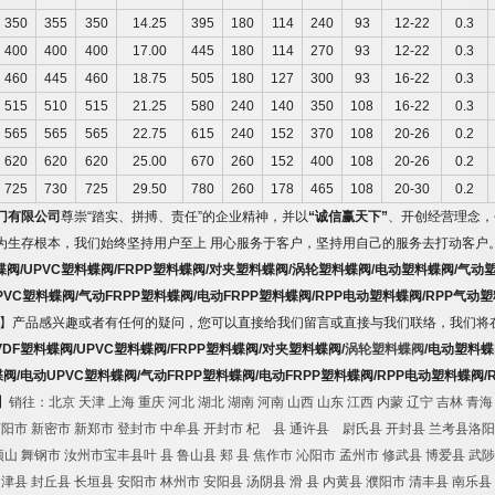
350
355
350
14.25
395
180
114
240
93
12-22
0.3
400
400
400
17.00
445
180
114
270
93
12-22
0.3
460
445
460
18.75
505
180
127
300
93
16-22
0.3
515
510
515
21.25
580
240
140
350
108
16-22
0.3
565
565
565
22.75
615
240
152
370
108
20-26
0.2
620
620
620
25.00
670
260
152
400
108
20-26
0.2
725
730
725
29.50
780
260
178
465
108
20-30
0.2
门有限公司
尊崇
“
踏实、拼搏、责任
”
的企业精神，并以
“
诚信赢天下
”
、
开创经营理念，
为生存根本，我们始终坚持用户至上
用心服务于客户，坚持用自己的服务去打动客户
蝶阀
/UPVC
塑料蝶阀
/FRPP
塑料蝶阀
/
对夹塑料蝶阀
/
涡轮塑料蝶阀
/
电动塑料蝶阀
/
气动
PVC
塑料蝶阀
/
气动
FRPP
塑料蝶阀
/
电动
FRPP
塑料蝶阀
/RPP
电动塑料蝶阀
/RPP
气动塑
】
产品感兴趣或者有任何的疑问，您可以直接给我们留言或直接与我们联络，我们将
VDF
塑料蝶阀
/UPVC
塑料蝶阀
/FRPP
塑料蝶阀
/
对夹塑料蝶阀
/
涡轮塑料蝶阀
/
电动塑料蝶
蝶阀
/
电动
UPVC
塑料蝶阀
/
气动
FRPP
塑料蝶阀
/
电动
FRPP
塑料蝶阀
/
RPP
电动塑料蝶阀
/
】
销往：北京 天津 上海 重庆 河北 湖北 湖南 河南 山西 山东 江西 内蒙 辽宁 吉林 青海
荥阳市 新密市 新郑市 登封市 中牟县 开封市 杞 县 通许县 尉氏县 开封县 兰考县洛阳市
山 舞钢市 汝州市宝丰县叶 县 鲁山县 郏 县 焦作市 沁阳市 孟州市 修武县 博爱县 武陟县
延津县 封丘县 长垣县 安阳市 林州市 安阳县 汤阴县 滑 县 内黄县 濮阳市 清丰县 南乐县