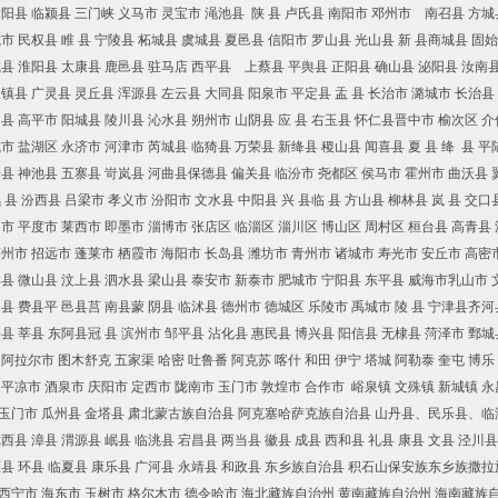
舞阳县 临颍县 三门峡 义马市 灵宝市 渑池县 陕 县 卢氏县 南阳市 邓州市 南召县 方城
市 民权县 睢 县 宁陵县 柘城县 虞城县 夏邑县 信阳市 罗山县 光山县 新 县商城县 固始
城县 淮阳县 太康县 鹿邑县 驻马店 西平县 上蔡县 平舆县 正阳县 确山县 泌阳县 汝南
天镇县 广灵县 灵丘县 浑源县 左云县 大同县 阳泉市 平定县 盂 县 长治市 潞城市 长治县
县 高平市 阳城县 陵川县 沁水县 朔州市 山阴县 应 县 右玉县 怀仁县晋中市 榆次区 介
市 盐湖区 永济市 河津市 芮城县 临猗县 万荣县 新绛县 稷山县 闻喜县 夏 县 绛 县 
县 神池县 五寨县 岢岚县 河曲县保德县 偏关县 临汾市 尧都区 侯马市 霍州市 曲沃县 翼
 县 汾西县 吕梁市 孝义市 汾阳市 文水县 中阳县 兴 县临 县 方山县 柳林县 岚 县 交
州市 平度市 莱西市 即墨市 淄博市 张店区 临淄区 淄川区 博山区 周村区 桓台县 高青县
莱州市 招远市 蓬莱市 栖霞市 海阳市 长岛县 潍坊市 青州市 诸城市 寿光市 安丘市 高密
祥县 微山县 汶上县 泗水县 梁山县 泰安市 新泰市 肥城市 宁阳县 东平县 威海市乳山市 
山县 费县平 邑县莒 南县蒙 阴县 临沭县 德州市 德城区 乐陵市 禹城市 陵 县 宁津县齐河
平县 莘县 东阿县冠 县 滨州市 邹平县 沾化县 惠民县 博兴县 阳信县 无棣县 菏泽市 鄄
 阿拉尔市 图木舒克 五家渠 哈密 吐鲁番 阿克苏 喀什 和田 伊宁 塔城 阿勒泰 奎屯 博
 平凉市 酒泉市 庆阳市 定西市 陇南市 玉门市 敦煌市 合作市 峪泉镇 文殊镇 新城镇 永
玉门市 瓜州县 金塔县 肃北蒙古族自治县 阿克塞哈萨克族自治县 山丹县、民乐县、
西县 漳县 渭源县 岷县 临洮县 宕昌县 两当县 徽县 成县 西和县 礼县 康县 文县 泾川
原县 环县 临夏县 康乐县 广河县 永靖县 和政县 东乡族自治县 积石山保安族东乡族撒拉
西宁市 海东市 玉树市 格尔木市 德令哈市 海北藏族自治州 黄南藏族自治州 海南藏