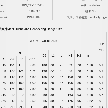
isc
RPP,CPVC,PVDF
手柄 Hand wheel
tem
1Cr18Ni9Ti
螺母 Nut
 seat
EPDM,FRM
气动、气动装置 Electrically、gas d
接尺寸
Mani Outine and Connecting Flange Size
外形尺寸
Outlne Size
压力
Mpa
D1
D2
L1
L
H1
H2
n-Φ
D1
JIS
DIN
ANSI
110
105
110
3.88
150
200
39
86
70
4-18
0.7
125
120
125
4.75
160
220
40
88
70
4-18
0.7
145
140
145
5.50
185
220
46
100
70
4-18
0.7
160
150
160
6.00
195
280
46
105
85
8-18
0.7
180
175
180
7.50
215
280
54
118
85
8-18
0.6
210
210
210
8.50
250
300
70
163
93
8-18
0.5
240
240
240
9.50
285
300
74
176
96
8-22
0.5
295
290
295
11.75
340
180
87
210
93
8-22
0.4