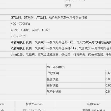
线性
GT
系列、
ST
系列、
AT
系列、
AW)
系列单双作用气动执行器
400
～
700KPa
G1/4"
、
G1/8"
、
G3/8"
、
G1/2"
-30
～
+70
℃
单作用执行机构：气关式
(B)--
失气时阀位开
(FO)
；气开式
(K)--
失气时阀位关
(
双作用执行机构：气关式
(B)--
失气时阀位保持
(FL)
；气开式
(K)--
失气时阀位
dìng
位器、电磁阀、空气过滤减压器、保位阀、行程开关、阀位传送器、手
50
～
300(mm)
PN(MPa)
0.6
强度试验
0.9
密封试验
0.6
气密封试验
0.6
me
材质Materials
名称Name
ody
RPP,CPVC,PVDF
O
型圈 Sealing ring