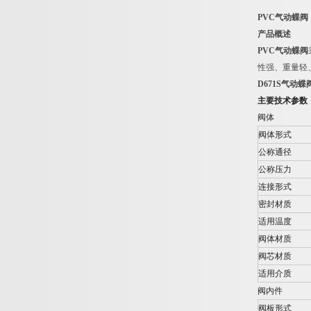
PVC
气动蝶阀
产品概述
PVC
气动蝶阀
性强、重量轻
D671S
气动蝶
主要技术参数
阀体
阀体形式
公称通径
公称压力
连接形式
密封材质
适用温度
阀体材质
阀芯材质
适用介质
阀内件
阀板形式