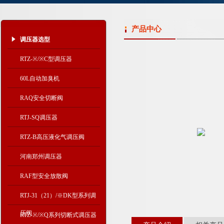
产品中心
调压器选型
RTZ-※/※C型调压器
60L自动加臭机
RAQ安全切断阀
RTJ-SQ调压器
RTZ-B高压液化气调压阀
河南郑州调压器
RAF型安全放散阀
RTJ-31（21）/※DK型系列调
压阀
RTZ-※/※Q系列切断式调压器