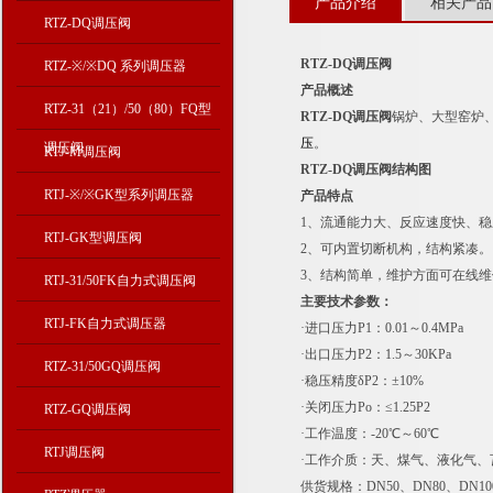
产品介绍
相关产品
RTZ-DQ调压阀
RTZ-DQ
调压阀
RTZ-※/※DQ 系列调压器
产品概述
RTZ-31（21）/50（80）FQ型
RTZ-DQ调压阀
锅炉、大型窑炉
压
。
调压阀
RTJ-M调压阀
RTZ-DQ
调压阀结构图
RTJ-※/※GK型系列调压器
产品特点
1、流通能力大、反应速度快、
RTJ-GK型调压阀
2、可内置切断机构，结构紧凑。
3、结构简单，维护方面可在线维
RTJ-31/50FK自力式调压阀
主要技术参数：
RTJ-FK自力式调压器
·进口压力P1：0.01～0.4MPa
·出口压力P2：1.5～30KPa
RTZ-31/50GQ调压阀
·稳压精度δP2：±10%
·关闭压力Po：≤1.25P2
RTZ-GQ调压阀
·工作温度：-20℃～60℃
RTJ调压阀
·工作介质：天、煤气、液化气
供货规格：DN50、DN80、DN100