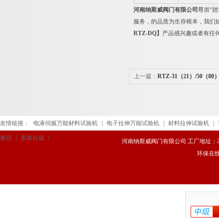
河南纳斯威阀门有限公司
尊崇“
服务，的品质为生存根本，我们
RTZ-DQ
】
产品感兴趣或者有任
上一篇：
RTZ-31（21）/50（8
友情链接：
电液伺服万能材料试验机
|
电子拉伸万能试验机
|
材料拉伸试验机
|
量仪
|
多肽合成
|
河南纳斯威阀门有限公司 工厂地址：冯庄路
环保在