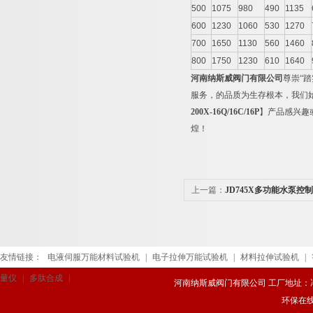
500
1075
980
490
1135
600
1230
1060
530
1270
700
1650
1130
560
1460
800
1750
1230
610
1640
河南纳斯威阀门有限公司
尊崇“
服务，的品质为生存根本，我们
200X-16Q/16C/16P
】产品感兴趣
煌！
上一篇：
JD745X多功能水泵控
友情链接：
电液伺服万能材料试验机
|
电子拉伸万能试验机
|
材料拉伸试验机
|
量仪
|
多肽合成
|
河南纳斯威阀门有限公司 工厂地址：冯庄路
环保在