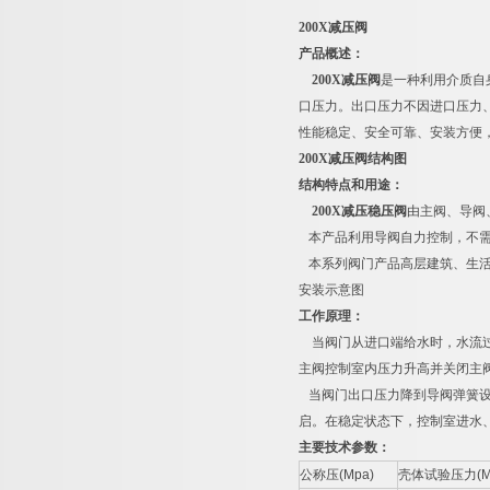
200X
减压阀
产品概述：
200X
减压阀
是一种利用介质自
口压力。出口压力不因进口压力
性能稳定、安全可靠、安装方便
200X
减压阀结构图
结构特点和用途：
200X
减压稳压阀
由主阀、导阀
本产品利用导阀自力控制，不需
本系列阀门产品高层建筑、生活
安装示意图
工作原理：
当阀门从进口端给水时，水流过
主阀控制室内压力升高并关闭主
当阀门出口压力降到导阀弹簧设
启。在稳定状态下，控制室进水
主要技术参数：
公称压(Mpa)
壳体试验压力(M