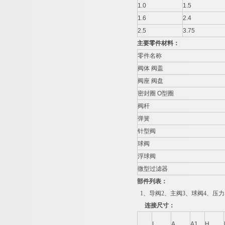
1.0
1.5
1.6
2.4
2.5
3.75
主要零件材料：
零件名称
阀体 阀盖
阀座 阀盘
密封圈 O型圈
阀杆
弹簧
针型阀
球阀
浮球阀
微型过滤器
部件列表：
1、导阀2、主阀3、球阀4、压力
连接尺寸：
L
A
A1
H