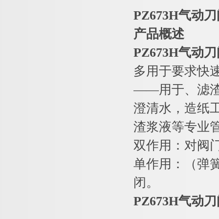
PZ673H
气动刀
产品概述
PZ673H
气动刀
多用于要求快
——用于、滤
澄清水，造纸工
渣浆液等专业
双作用：对阀
单作用：（弹
闭。
PZ673H
气动刀