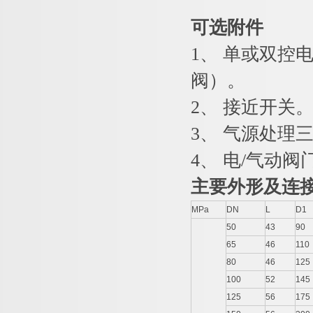
可选附件
1、 单或双控
阀）。
2、 接近开关
3、 气源处理
4、 电/气动阀
主要外形及连
MPa
DN
L
D1
50
43
90
65
46
110
80
46
125
100
52
145
125
56
175