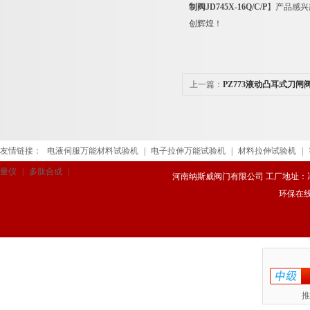
制阀
JD745X-16Q/C/P
】产品感兴
创辉煌！
上一篇：
PZ773液动凸耳式刀闸
友情链接：
电液伺服万能材料试验机
|
电子拉伸万能试验机
|
材料拉伸试验机
|
量仪
|
多肽合成
|
河南纳斯威阀门有限公司 工厂地址：冯庄路
环保在
推