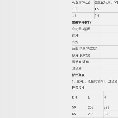
公称压(Mpa)
壳体试验压力(MP
1.0
1.5
1.6
2.4
主要零件材料
密封圈O型圈
阀杆
弹簧
缸套 活塞(活塞型)
膜片(膜片型)
调节阀 球阀
过滤器
部件列表
1、主阀2、流量调节阀3、过滤器
连接尺寸
DN
L
H
50
203
293
65
216
328