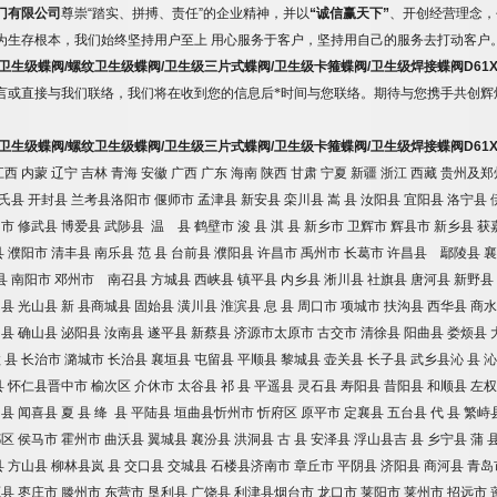
门有限公司
尊崇
“
踏实、拼搏、责任
”
的企业精神，并以
“
诚信赢天下
”
、开创经营理念，
为生存根本，我们始终坚持用户至上
用心服务于客户，坚持用自己的服务去打动客户
卫生级蝶阀
/
螺纹卫生级蝶阀
/
卫生级三片式蝶阀
/
卫生级卡箍蝶阀
/
卫生级焊接蝶阀
D61X
言或直接与我们联络，我们将在收到您的信息后*时间与您联络。期待与您携手共创辉
卫生级蝶阀
/
螺纹卫生级蝶阀
/
卫生级三片式蝶阀
/
卫生级卡箍蝶阀
/
卫生级焊接蝶阀
D61X
江西
内蒙
辽宁
吉林
青海
安徽
广西
广东
海南
陕西
甘肃
宁夏
新疆
浙江
西藏
贵州及郑
氏县
开封县
兰考县洛阳市
偃师市
孟津县
新安县
栾川县
嵩
县
汝阳县
宜阳县
洛宁县
州市
修武县
博爱县
武陟县
温 县
鹤壁市
浚
县
淇
县
新乡市
卫辉市
辉县市
新乡县
获
县
濮阳市
清丰县
南乐县
范
县
台前县
濮阳县
许昌市
禹州市
长葛市
许昌县 鄢陵县
襄
县
南阳市
邓州市 南召县
方城县
西峡县
镇平县
内乡县
淅川县
社旗县
唐河县
新野县
山县
光山县
新
县商城县
固始县
潢川县
淮滨县
息
县
周口市
项城市
扶沟县
西华县
商水
阳县
确山县
泌阳县
汝南县
遂平县
新蔡县
济源市太原市
古交市
清徐县
阳曲县
娄烦县
盂
县
长治市
潞城市
长治县
襄垣县
屯留县
平顺县
黎城县
壶关县
长子县
武乡县沁
县
沁
县
怀仁县晋中市
榆次区
介休市
太谷县
祁
县
平遥县
灵石县
寿阳县
昔阳县
和顺县
左权
山县
闻喜县
夏
县
绛
县
平陆县
垣曲县忻州市
忻府区
原平市
定襄县
五台县
代
县
繁峙
都区
侯马市
霍州市
曲沃县
翼城县
襄汾县
洪洞县
古
县
安泽县
浮山县吉
县
乡宁县
蒲
县
方山县
柳林县岚
县
交口县
交城县
石楼县济南市
章丘市
平阴县
济阳县
商河县
青岛
源县
枣庄市
滕州市
东营市
垦利县
广饶县
利津县烟台市
龙口市
莱阳市
莱州市
招远市