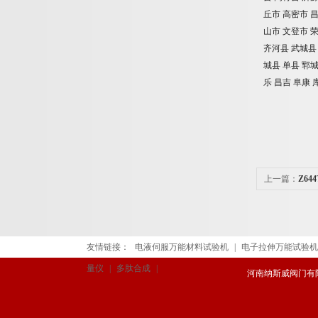
丘市
高密市
山市
文登市
齐河县
武城县
城县
单县
郓
乐
昌吉
阜康
上一篇：
Z6
友情链接：
电液伺服万能材料试验机
|
电子拉伸万能试验机
量仪
|
多肽合成
|
河南纳斯威阀门有限公