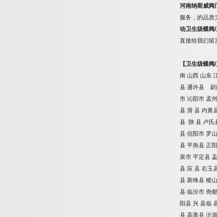
河南纳斯威阀
服务，的品质
动卫生级蝶阀
/
直接给我们留
【卫生级蝶阀
/
南
山西
山东
县
通许县 尉
市
沁阳市
孟
县
滑
县
内黄
县
陕
县
卢氏
县
信阳市
罗
县
平舆县
正
泉市
平定县
县
应
县
右玉
县
新绛县
稷
县
临汾市
尧
阳县
兴
县临
县
高青县
沂