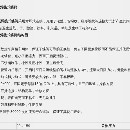
焊接式蝶阀
级焊接式蝶阀
采用对焊式连接，克服了法兰，管螺纹、梯形螺纹等连接方式所产生的阀
合卫生规范，于、酿酒、饮料、乳制品、精细及生物工程等行业。
焊接式蝶阀结构图
度数控车床精车阀体，保证了蝶阀可靠的互换性，免去了因更换橡胶而不能保证其使用
尼龙轴套，减小了磨擦力，因而开启灵活轻松。
用不锈钢制作，橡胶采用橡胶，卫生质量高。
与管道内径等径，开启时窄而呈流线型的阀板与流体方向*，流量大而阻力小，无物料
扳动式和拉动式，可承受较大操作力矩，不易扳断。
为
0~90°
，可固定于每隔
15°
的位置上，具有可调性，且开闭迅速，操作方便。
用可拆连接，结构简单，维修方便。
美观，表面光亮而不粘尘，无毛刺扎手。
的强度和密封试验，保证质量。
不低于
30000
次的疲劳寿命试验，保证了其使用寿命。
20
～
159
公称压力