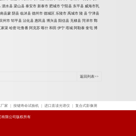
县
泗水县
梁山县
泰安市
新泰市
肥城市
宁阳县
东平县
威海市乳
南县蒙
阴县
临沭县
德州市
德城区
乐陵市
禹城市
陵
县
宁津县
滨州市
邹平县
沾化县
惠民县
博兴县
阳信县
无棣县
菏泽市
鄄
五家渠
哈密
吐鲁番
阿克苏
喀什
和田
伊宁
塔城
阿勒泰
奎屯
博
返回列表>>
车厂家
|
按键寿命试验机
|
进口直读光谱仪
|
复合式影像测
威阀门有限公司版权所有