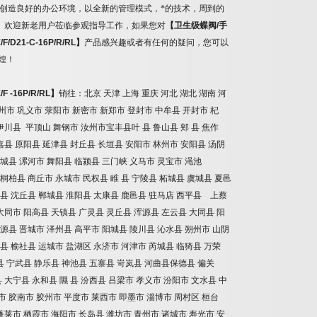
创造良好的办公环境，以全新的管理模式，*的技术，周到的
。欢迎新老用户莅临参观指导工作，如果您对
【卫生级蝶阀
/
手
/F/D21-C-16P/R/RL
】
产品感兴趣或者有任何的疑问，您可以
煌！
/F -16P/R/RL
】
销往：北京
天津
上海
重庆
河北
湖北
湖南
河
州市
巩义市
荥阳市
新密市
新郑市
登封市
中牟县
开封市
杞
伊川县
平顶山
舞钢市
汝州市宝丰县叶
县
鲁山县
郏
县
焦作
嘉县
原阳县
延津县
封丘县
长垣县
安阳市
林州市
安阳县
汤阴
城县
漯河市
舞阳县
临颍县
三门峡
义马市
灵宝市
渑池
桐柏县
商丘市
永城市
民权县
睢
县
宁陵县
柘城县
虞城县
夏邑
县
沈丘县
郸城县
淮阳县
太康县
鹿邑县
驻马店
西平县 上蔡
大同市
阳高县
天镇县
广灵县
灵丘县
浑源县
左云县
大同县
阳
源县
晋城市
泽州县
高平市
阳城县
陵川县
沁水县
朔州市
山阴
县
榆社县
运城市
盐湖区
永济市
河津市
芮城县
临猗县
万荣
县
宁武县
静乐县
神池县
五寨县
岢岚县
河曲县保德县
偏关
县
大宁县
永和县
隰
县
汾西县
吕梁市
孝义市
汾阳市
文水县
中
市
胶南市
胶州市
平度市
莱西市
即墨市
淄博市
周村区
桓台
蓬莱市
栖霞市
海阳市
长岛县
潍坊市
青州市
诸城市
寿光市
安