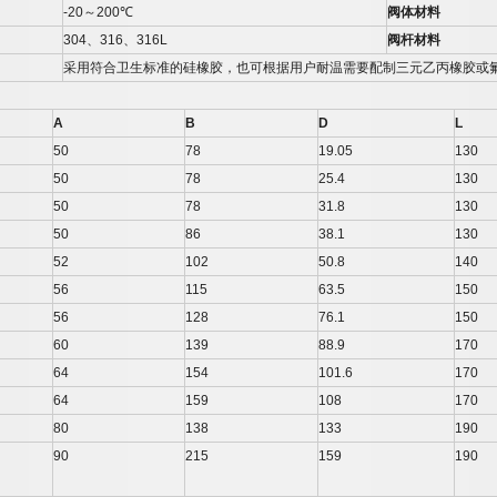
-20
～
200
℃
阀体材料
304
、
316
、
316L
阀杆材料
采用符合卫生标准的硅橡胶，也可根据用户耐温需要配制三元乙丙橡胶或
A
B
D
L
50
78
19.05
130
50
78
25.4
130
50
78
31.8
130
50
86
38.1
130
52
102
50.8
140
56
115
63.5
150
56
128
76.1
150
60
139
88.9
170
64
154
101.6
170
64
159
108
170
80
138
133
190
90
215
159
190