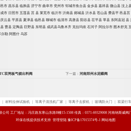
昌邑市
昌乐县
临朐县
济宁市
曲阜市
兖州市
邹城市鱼台县
金乡县
嘉祥县
微山县
汶上
荣成市
日照市
五莲县
莒
县
莱芜市
临沂市
沂南县
郯城县
沂水县
苍山县
费县平
邑县莒
庆云县
平原县
夏津县
临邑县
聊城市
临清市
高唐县
阳谷县
茌平县
莘县
东阿县冠
县
城县
曹县
定陶县
巨野县
东明县
成武县乌鲁木齐
克拉玛依
石河子
阿拉尔市
图木舒克
库尔勒
阿图什
乌苏
44TC双闸板气锁出料阀
下一篇：
河南郑州水泥蝶阀
|
材料拉伸试验机
|
等离子清洗机厂家
|
等离子去胶机
|
玻璃防火门
|
双梁行
司 工厂地址：冯庄路东寒山东路B幢15-1508 传真：0371-69329008 河南纳斯
环保在线
提供技术支持
管理登陆
豫ICP备17015374号-1
网站地图