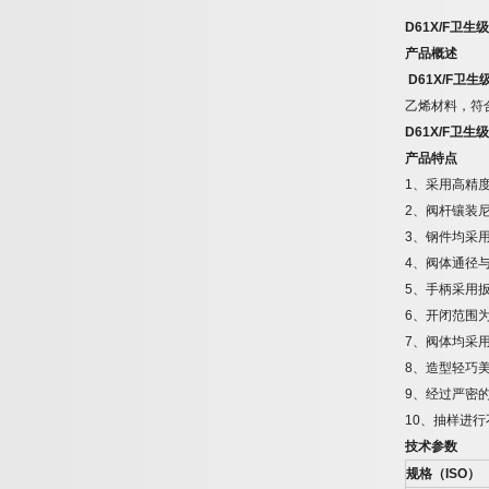
D61X/F
卫生级
产品概述
D61X/F
卫生
乙烯材料，符
D61X/F
卫生级
产品特点
1
、采用高精
2
、阀杆镶装
3
、钢件均采
4
、阀体通径
5
、手柄采用
6
、开闭范围
7
、阀体均采
8
、造型轻巧
9
、经过严密
10
、抽样进行
技术参数
规格（
ISO
）