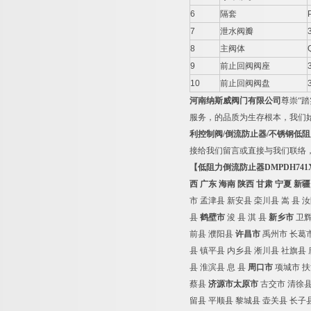
6
隔套
7
泄水阀瓣
8
主阀体
9
前止回阀阀座
10
前止回阀阀盘
河南纳斯威阀门有限公司
尊崇“
服务，的品质为生存根本，我们
利控制阀/倒流防止器/不锈钢低阻力倒流防
接给我们留言或直接与我们联络
【低阻力倒流防止器DMPDH741X/LH
西
广东
海南
陕西
甘肃
宁夏
新疆
市
孟津县
新安县
栾川县
嵩
县
汝
县
鹤壁市
浚
县
淇
县
新乡市
卫
前县
濮阳县
许昌市
禹州市
长葛
县
镇平县
内乡县
淅川县
社旗县
县
淮滨县
息
县
周口市
项城市
扶
蔡县
济源市太原市
古交市
清徐
留县
平顺县
黎城县
壶关县
长子