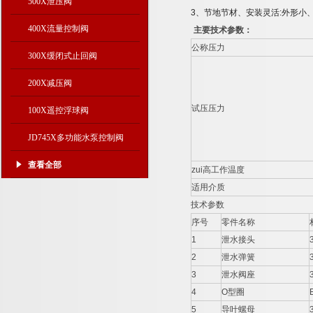
500X泄压阀
3
、节地节材、安装灵活
:
外形小
400X流量控制阀
主要技术参数：
公称压力
300X缓闭式止回阀
200X减压阀
试压压力
100X遥控浮球阀
JD745X多功能水泵控制阀
查看全部
zui高工作温度
适用介质
技术参数
序号
零件名称
1
泄水接头
2
泄水弹簧
3
泄水阀座
4
O型圈
5
导叶螺母