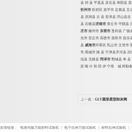
县
祁
县
平遥县
灵石县
寿阳县
昔
忻州市
忻府区
原平市
定襄县
五
县
洪洞县
古
县
安泽县
浮山县吉
县
石楼县
济南市
章丘市
平阴县
庄市
滕州市
东营市
垦利县
广饶
光市
安丘市
高密市
昌邑市
昌乐
县
威海市
环翠区
乳山市
文登市
市
禹城市
陵
县
宁津县齐河县
武
信县
无棣县
菏泽市
鄄城县
单
县
苏
喀
什
和
田
伊
宁塔
城
阿勒
上一篇：
GLY圆形星型卸灰阀
友情链接：
电液伺服万能材料试验机
|
电子拉伸万能试验机
|
材料拉伸试验机
|