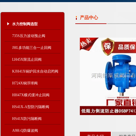
产品中心
水力控制阀选型
735S压力波动预止阀
JHL多功能三合一止回阀
LH45X限流止回阀
KJH41X锅炉回水自动启闭阀
H724X铜浮球阀
HH47X蝶式缓冲止回阀
HS41X-A型防污隔断阀
HS41X防污隔断阀
A9H-Q防爆波阀