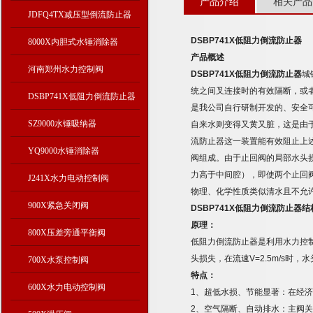
产品介绍
相关产品
JDFQ4TX减压型倒流防止器
DSBP741X
低阻力倒流防止器
8000X内胆式水锤消除器
产品概述
河南郑州水力控制阀
DSBP741X
低阻力倒流防止器
城
统之间叉连接时的有效隔断，或
DSBP741X低阻力倒流防止器
是我公司自行研制开发的、安全
SZ9000水锤吸纳器
自来水则变得又黄又脏，这是由
流防止器这一装置能有效阻止上
YQ9000水锤消除器
阀组成。由于止回阀的局部水头
力高于中间腔），即使两个止回
J241X水力电动控制阀
物理、化学性质类似清水且不允
900X紧急关闭阀
DSBP741X
低阻力倒流防止器结
原理：
800X压差旁通平衡阀
低阻力倒流防止器是利用水力控
头损失，在流速
V=2.5m/s
时，水
700X水泵控制阀
特点：
600X水力电动控制阀
1
、超低水损、节能显著：在经济
2
、空气隔断、自动排水：主阀关