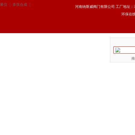
量仪
|
多肽合成
|
河南纳斯威阀门有限公司 工厂地址：冯庄路
环保在
推