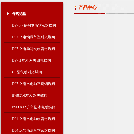
产品中心
蝶阀选型
D971不锈钢电动软密封蝶阀
D971X电动调节型对夹蝶阀
D971X电动对夹软密封蝶阀
D971F电动对夹四氟蝶阀
GT型气动对夹蝶阀
D971X潜水电动不锈钢蝶阀
IP68防水电动对夹蝶阀
FSD941X户外防水电动蝶阀
D941X潜水电动软密封蝶阀
D641X气动法兰软密封蝶阀