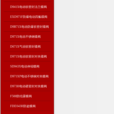
D941X电动软密封法兰蝶阀
EXD971F防爆电动四氟碟阀
D9B71X电动防爆软密封碟阀
D971X电动不锈钢碟阀
D671X气动软密封碟阀
D971X电动软密封对夹碟阀
SD943X电动伸缩蝶阀
D971XP电动不锈钢对夹蝶阀
D973H电动硬密封对夹蝶阀
F500防结露蝶阀
FDD343H防盗蝶阀