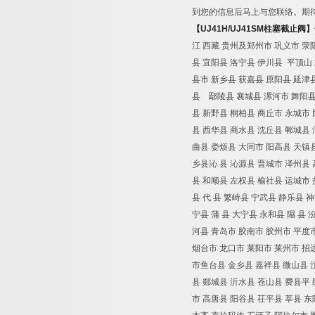
到您的信息后马上与您联络。期
【
UJ41H/UJ41SM
柱塞截止阀
】
江 西藏 贵州及郑州市 巩义市 荥
县 宜阳县 洛宁县 伊川县 平顶山 
县市 新乡县 获嘉县 原阳县 延津县
县 鄢陵县 襄城县 漯河市 舞阳县
县 新野县 桐柏县 商丘市 永城市 
县 西华县 商水县 沈丘县 郸城县
曲县 娄烦县 大同市 阳高县 天镇县
乡县沁 县 沁源县 晋城市 泽州县 
县 和顺县 左权县 榆社县 运城市 
县 代 县 繁峙县 宁武县 静乐县 
宁县 蒲 县 大宁县 永和县 隰 县
河县 青岛市 胶南市 胶州市 平度
烟台市 龙口市 莱阳市 莱州市 招
市鱼台县 金乡县 嘉祥县 微山县 
县 郯城县 沂水县 苍山县 费县平 
市 高唐县 阳谷县 茌平县 莘县 