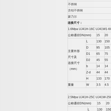
不锈钢
含钼不锈钢
蒙乃尔
连接尺寸：
1.6Mpa UJ41H-16C UJ41W1-6
公称通径
DN(mm)
15
20
L
130
150
D
95
105
主要外形
D1
65
75
尺寸及
D2
45
55
连接尺寸
b
14
14
（
mm
）
Z-d
44
44
H
133
170
重量
W
3.5
4.5
2.5Mpa UJ41H-25C UJ41W-25
公称通径
DN(mm)
15
20
L
130
15