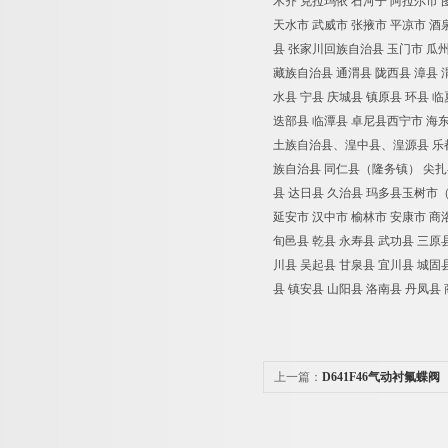
木齐 克拉玛依 石河子 阿拉尔市 
天水市 武威市 张掖市 平凉市 酒
县 张家川回族自治县 玉门市 瓜
藏族自治县 通渭县 陇西县 漳县 渭
水县 宁县 庆城县 镇原县 环县 
迭部县 临潭县 卓尼县西宁市 海
土族自治县、湟中县、湟源县 乐都
族自治县 同仁县（隆务镇） 尖扎
县 达日县 久治县 玛多县玉树市（
延安市 汉中市 榆林市 安康市 商
旬邑县 乾县 永寿县 武功县 三原
川县 吴起县 甘泉县 宜川县 城固
县 镇安县 山阳县 洛南县 丹凤县
上一篇：
D641F46气动衬氟蝶阀