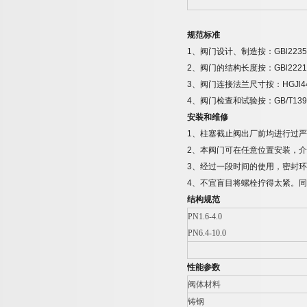
规范标准
1
、阀门设计、制造按：
GBl2235
2
、阀门的结构长度按：
GBl2221
3
、阀门连接法兰尺寸按：
HGJl4
4
、阀门检查和试验按：
GB/T13
安装和维修
1
、柱塞截止阀出厂前均进行过严
2
、本阀门可在任意位置安装，介
3
、经过一段时间的使用，密封环
4
、不宜盲目将螺栓拧得太紧。同
结构规范
PN1.6-4.0
PN6.4-10.0
性能参数
阀体材料
铸钢