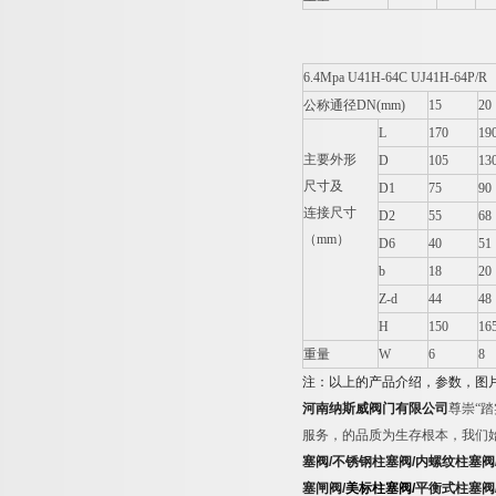
6.4Mpa U41H-64C UJ41H-64P/R
公称通径DN(mm)
15
20
L
170
19
主要外形
D
105
13
尺寸及
D1
75
90
连接尺寸
D2
55
68
（mm）
D6
40
51
b
18
20
Z-d
44
48
H
150
16
重量
W
6
8
注：以上的产品介绍，参数，图
河南纳斯威阀门有限公司
尊崇“
服务，的品质为生存根本，我们
塞阀
/
不锈钢柱塞阀
/
内螺纹柱塞阀
塞闸阀
/
美标柱塞阀
/
平衡式柱塞阀