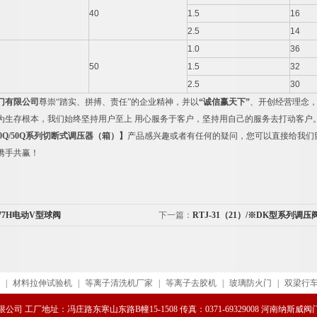
40
1.5
16
2.5
14
1.0
36
50
1.5
32
2.5
30
门有限公司
尊崇“踏实、拼搏、责任”的企业精神，并以
“
诚信赢天下
”
、开创经营理念，
为生存根本，我们始终坚持用户至上 用心服务于客户，坚持用自己的服务去打动客户
0Q/50Q
系列切断式调压器（箱）
】
产品感兴趣或者有任何的疑问，您可以直接给我们
携手共赢！
977H电动V型球阀
下一篇：
RTJ-31（21）/※DK型系列调压
|
材料拉伸试验机
|
等离子清洗机厂家
|
等离子去胶机
|
玻璃防火门
|
双梁行
司 工厂地址：冯庄路东寒山东路B幢15-1508 传真：0371-69329008 河南纳斯