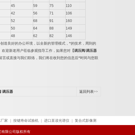
45
59
75
110
42
56
71
106
52
68
91
160
50
64
88
149
48
62
82
146
创造良好的办公环境，以全新的管理模式，*的技术，周到的
。欢迎新老用户莅临参观指导工作，如果您对
【调压阀
/
调压器
留言或直接与我们联络，我们将在收到您的信息后*时间与您联
阀 调压器
返回列表>>
车厂家
|
按键寿命试验机
|
进口直读光谱仪
|
复合式影像测
威阀门有限公司版权所有