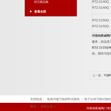
RTZ-21/40Q
RTZ调压阀
RTZ-31/40Q
查看全部
RTZ-21/50Q
RTZ-31/50Q
河南纳斯威阀
服务，的品质
RTZ-21/25Q/4
络。期待与您
上一篇：
VQ
友情链接：
电液伺服万能材料试验机
|
电子拉伸万能试验机
量仪
|
多肽合成
|
河南纳斯威阀门有限公