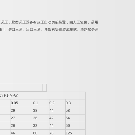
元调压，此类调压器备有超压自动切断装置，由人工复位。是用
阀门、进口三通、出口三通、放散阀等组装成箱式、单路加旁通
 P1(MPa)
0.05
0.1
0.2
0.3
29
38
44
58
27
36
42
54
26
32
44
56
46
60
78
125