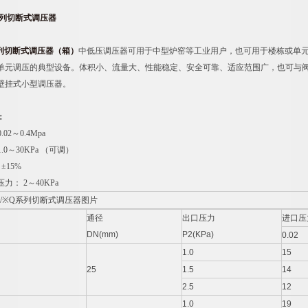
Q系列切断式调压器
Q系列切断式调压器
（箱）
中低压调压器可用于中型炉窑等工业用户，也可用于楼栋或单
单元调压的典型设备。体积小、流量大、性能稳定、安全可靠、适应范围广，也可与
壁挂式小型调压器。
：
02～0.4Mpa
.0～30KPa （可调）
±15%
： 2～40KPa
通径
出口压力
进口压力
DN(mm)
P2(KPa)
0.02
1.0
15
25
1.5
14
2.5
12
1.0
19