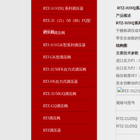
RTZ-※/※
RTZ-※/※DQ 系列调压器
产品概述
RTZ-31（21）/50（80）FQ型
RTZ-※/※
于楼栋调压或
调压阀
RTJ-M调压阀
带安全放散的
RTJ-※/※GK型系列调压器
结构图
主要技术参数
RTJ-GK型调压阀
进口压力P1：0.
出口压力P2：1
RTJ-31/50FK自力式调压阀
稳压精度δP2：
RTJ-FK自力式调压器
安全切断动作压力
RTZ-31/50GQ调压阀
规格与型号
RTZ-GQ调压阀
RTJ调压阀
RTZ-21/25Q
RTZ-31/25Q
RTZ调压器