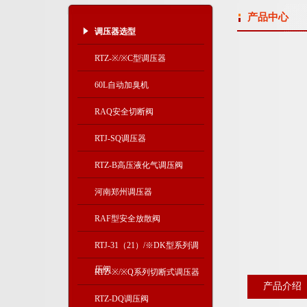
产品中心
调压器选型
RTZ-※/※C型调压器
60L自动加臭机
RAQ安全切断阀
RTJ-SQ调压器
RTZ-B高压液化气调压阀
河南郑州调压器
RAF型安全放散阀
RTJ-31（21）/※DK型系列调
压阀
RTZ-※/※Q系列切断式调压器
产品介绍
RTZ-DQ调压阀