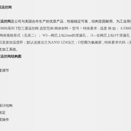
通温控阀
通温控阀
是公司与美国合作生产的优质产品，性能稳定可靠，结构坚固耐用。为工业用
F8006
系列 T型三通温控阀 选型范例 阀体材料 + 型号 + 特殊要求 - 温度 例 如： A F8006
---阀体规格形式（见表二）； W3---阀芯上钻2mm的泄漏孔， /3---在阀芯上钻3个泄漏孔
直接加温度即；默认连接法兰为ANSI 125#法兰；O型圈为氟橡胶 ; 特殊要求代码（
性加工系统。
通温控阀
结构图
度调节
设计结构
恒定
置操作