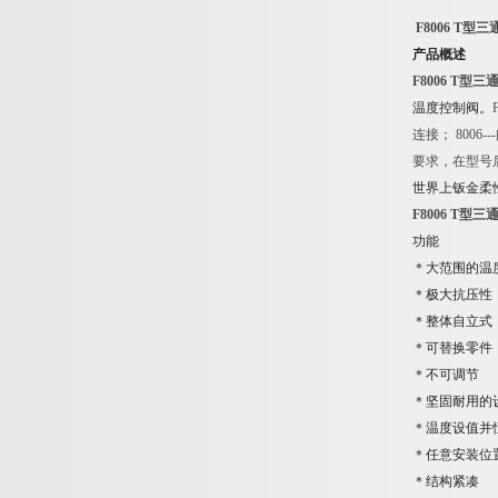
F8006 T
型三
产品概述
F8006 T
型三
温度控制阀。
连接； 8006
要求，在型号后
世界上钣金柔
F8006 T
型三
功能
＊大范围的温
＊极大抗压性
＊整体自立式
＊可替换零件
＊不可调节
＊坚固耐用的
＊温度设值并
＊任意安装位
＊结构紧凑