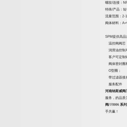
螺纹
/
连接：
N
特殊
/
产品：短
流量范围：
2-
阀体材料：
A=
SPM
提供高品
温控阀阀芯
润滑油控制
客户可定制
阀体密封圈
O
型圈；
带过滤器接
服务配件
河南纳斯威阀
服务，的品质
阀
/
F8006
系列
手共赢！