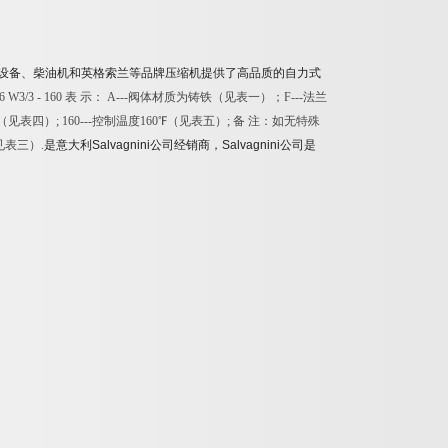
设备、柴油机和英格索兰等品牌压缩机提供了高品质的自力式
 W3/3 - 160 表 示： A---阀体材质为铸铁（见表一）；F---法兰
（见表四）; 160---控制温度160℉（见表五）; 备 注：如无特殊
见表三）
.
是意大利
Salvagnini
公司经销商，
Salvagnini
公司是