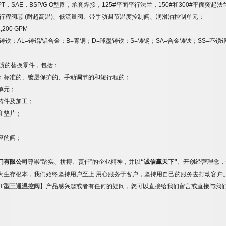
PT
，
SAE
，
BSP/G O
型圈，承套焊接，
125#
平面平行法兰，
150#
和
300#
平面突起法
行程阀芯
(
耐超高温
)
、低流量阀、带手动调节温度控制阀、润滑油控制单元；
1,200 GPM
铸铁；
AL=
铸铝
/
铝合金；
B=
青铜；
D=
球墨铸铁；
S=
铸钢；
SA=
合金铸铁；
SS=
不锈
质的替换零件，包括：
：标准的、镀层保护的、手动调节的和短行程的；
单元；
铸件及加工；
和垫片；
座的阀；
门有限公司
尊崇
“
踏实、拼搏、责任
”
的企业精神，并以
“
诚信赢天下
”
、开创经营理念，
为生存根本，我们始终坚持用户至上
用心服务于客户，坚持用自己的服务去打动客户
T
型三通温控阀
】
产品感兴趣或者有任何的疑问，您可以直接给我们留言或直接与我们