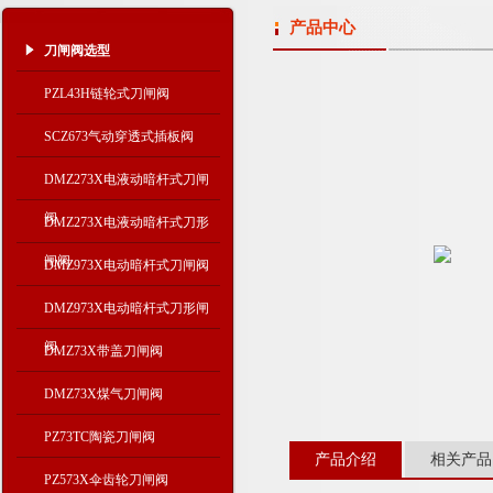
产品中心
刀闸阀选型
PZL43H链轮式刀闸阀
SCZ673气动穿透式插板阀
DMZ273X电液动暗杆式刀闸
阀
DMZ273X电液动暗杆式刀形
闸阀
DMZ973X电动暗杆式刀闸阀
DMZ973X电动暗杆式刀形闸
阀
DMZ73X带盖刀闸阀
DMZ73X煤气刀闸阀
PZ73TC陶瓷刀闸阀
产品介绍
相关产品
PZ573X伞齿轮刀闸阀