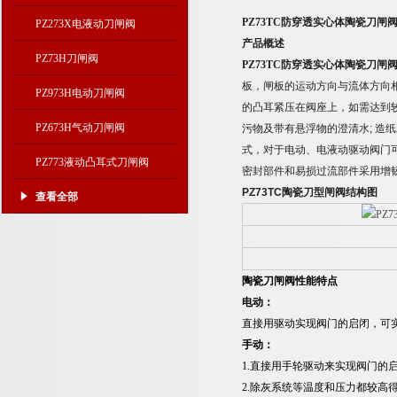
PZ73TC
防穿透实心体
陶瓷刀闸
PZ273X电液动刀闸阀
产品概述
PZ73H刀闸阀
PZ73TC
防穿透实心体
陶瓷刀闸
板，闸板的运动方向与流体方向
PZ973H电动刀闸阀
的凸耳紧压在阀座上，如需达到
PZ673H气动刀闸阀
污物及带有悬浮物的澄清水
;
造纸
式，对于电动、电液动驱动阀门
PZ773液动凸耳式刀闸阀
密封部件和易损过流部件采用增
PZ73TC
陶瓷刀型闸阀结构图
查看全部
陶瓷刀闸阀性能特点
电动：
直接用驱动实现阀门的启闭，可
手动：
1.
直接用手轮驱动来实现阀门的
2.
除灰系统等温度和压力都较高