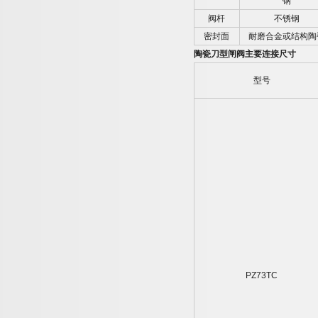
钢
阀杆
不锈钢
密封面
耐磨合金或结构陶
陶瓷刀型闸阀主要连接尺寸
型号
PZ73TC