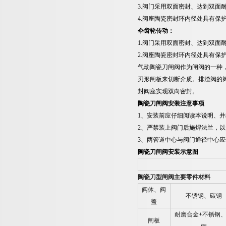
3.
阀门采用双面密封、达到双面
4.
阀座陶瓷密封环内径处具有保
伞齿轮传动：
1.
阀门采用双面密封、达到双面
2.
阀座陶瓷密封环内径处具有保
气动陶瓷刀闸阀作为闸阀的一种
刃形闸板来切断介质。排渣阀的
封阀座实现双向密封。
陶瓷刀闸阀
安装注意事项
1
、安装前应仔细阅读本说明、并
2
、严禁装上阀门后施焊法兰，以
3
、两管道中心与阀门通径中心应
陶瓷刀闸阀
安装示意图
陶瓷刀型闸阀主要零件材料
阀体、阀
不锈钢、碳钢
盖
耐磨合金
+
不锈钢
闸板