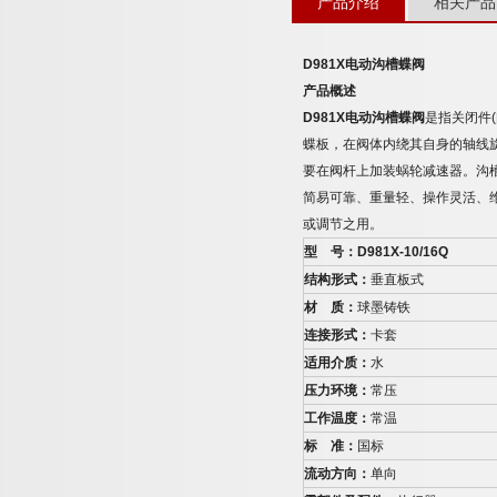
产品介绍
相关产品
D981X
电动沟槽蝶阀
产品概述
D981X
电动沟槽蝶阀
是指关闭件
(
蝶板，在阀体内绕其自身的轴线
要在阀杆上加装蜗轮减速器。沟
简易可靠、重量轻、操作灵活、
或调节之用。
型
号：
D981X-10/16Q
结构形式：
垂直板式
材
质：
球墨铸铁
连接形式：
卡套
适用介质：
水
压力环境：
常压
工作温度：
常温
标
准：
国标
流动方向：
单向