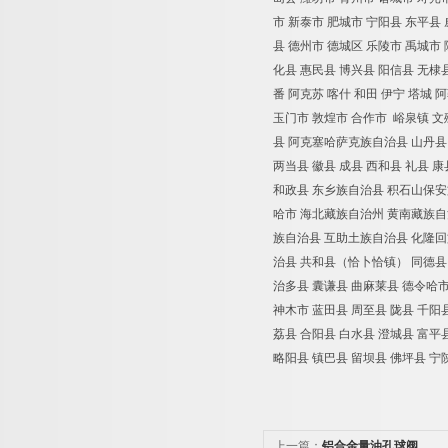
市
新泰市
肥城市
宁阳县
东平县
县
德州市
德城区
乐陵市
禹城市
化县
惠民县
博兴县
阳信县
无棣
番
阿克苏
喀什
和田
伊宁
塔城
阿
玉门市
敦煌市
合作市
峪泉镇
文
县
阿克塞哈萨克族自治县
山丹县
两当县
徽县
成县
西和县
礼县
康
和政县
东乡族自治县
积石山保安
哈市
海北藏族自治州
黄南藏族自
族自治县
互助土族自治县
化隆回
治县
共和县（恰卜恰镇）
同德县
治多县
囊谦县
曲麻莱县
德令哈
神木市
蓝田县
周至县
陇县
千阳
荔县
合阳县
白水县
澄城县
富平
略阳县
镇巴县
留坝县
佛坪县
宁
上一篇：
铝合金量油孔球阀