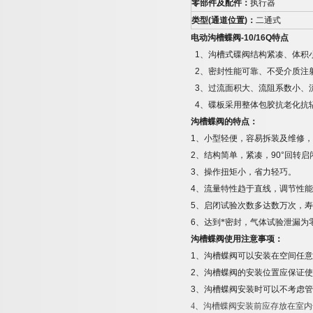
零部件及配件：
执行器
类型
(
通道位置
)
：
二通式
电动沟槽蝶阀
-10/16Q
特点
1
、沟槽式碟阀结构紧凑、体积
2
、密封性能可靠、不受介质注
3
、过流面积大、流阻系数小、
4
、碟板采用整体包胶抗老化抗
沟槽蝶阀的特点：
1
、小型轻便，容易拆装及维修，
2
、结构简单，紧凑，
90°
回转启
3
、操作扭矩小，省力轻巧。
4
、流量特性趋于直线，调节性能
5
、启闭试验次数多达数万次，寿
6
、达到*密封，气体试验泄漏为
沟槽蝶阀使用注意事项：
1
、沟槽蝶阀可以安装在空间任意
2
、沟槽蝶阀的安装位置应保证使
3
、沟槽蝶阀安装时可以不考虑管
4
、沟槽蝶阀安装前应存放在室内干