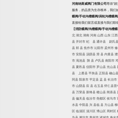
河南纳斯威阀门有限公司
尊崇
“
踏
服务，的品质为生存根本，我们
蝶阀
/
手动沟槽蝶阀
/
涡轮沟槽蝶阀
直接给我们留言或直接与我们联
【
消防蝶阀
/
沟槽蝶阀
/
手动沟槽蝶
北
湖北
湖南
河南
山西
山东
江西
县
开封市
杞 县
通许县 尉氏
县
郏
县
焦作市
沁阳市
孟州市
修
市
安阳县
汤阴县
滑
县
内黄县
濮
市
渑池县
陕
县
卢氏县
南阳市
县
夏邑县
信阳市
罗山县
光山县
县 上蔡县
平舆县
正阳县
确山
同县
阳泉市
平定县
盂
县
长治市
市
山阴县
应
县
右玉县
怀仁县晋
县
万荣县
新绛县
稷山县
闻喜县
县
偏关县
临汾市
尧都区
侯马市
水县
中阳县
兴
县临
县
方山县
柳
区
临淄区
淄川区
博山区
周村区
岛县
潍坊市
青州市
诸城市
寿光