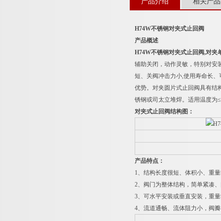
产品介绍
相关产品
H74W
不锈钢对夹式止回阀
产品概述
H74W
不锈钢对夹式止回阀
,
对夹
辅助关闭，动作灵敏，特别对安
短、关阀冲击力小
,
使用寿命长、
优势。对夹圆片式止回阀具有结
锈钢或司太立堆焊。适用温度为
≤
对夹式止回阀结构图：
产品特点：
1
、结构长度很短、体积小、重量
2
、阀门为整体结构，简单紧凑、
3
、可水平安装或垂直安装，重量
4
、流道通畅、流体阻力小，阀瓣