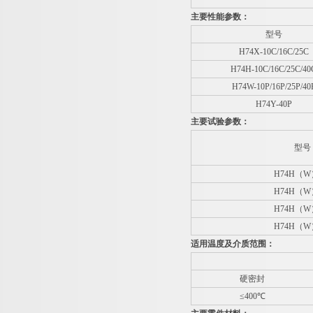
主要性能参数：
型号
H74X-10C/16C/25C
H74H-10C/16C/25C/40
H74W-10P/16P/25P/40
H74Y-40P
主要试验参数：
型号
H74H
（
W
H74H
（
W
H74H
（
W
H74H
（
W
适用温度及介质范围：
硬密封
≤400
℃