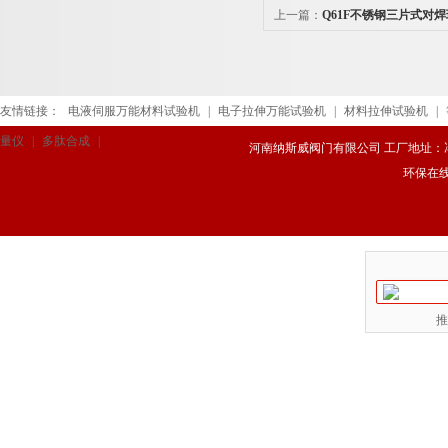
上一篇：
Q61F不锈钢三片式对
友情链接：
电液伺服万能材料试验机
|
电子拉伸万能试验机
|
材料拉伸试验机
|
量仪
|
多肽合成
|
河南纳斯威阀门有限公司 工厂地址：冯庄路
环保在
推