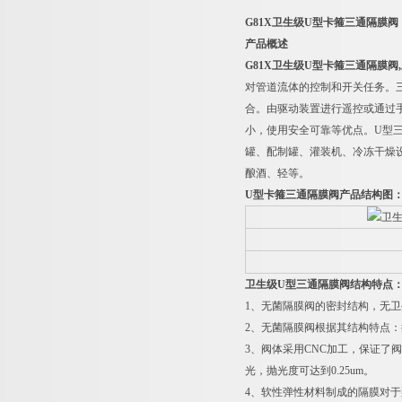
G81X
卫生级
U
型卡箍三通隔膜阀
产品概述
G81X
卫生级U型
卡箍
三通隔膜阀
对管道流体的控制和开关任务。
合。由驱动装置进行遥控或通过
小，使用安全可靠等优点。U型
罐、配制罐、灌装机、冷冻干燥设
酿酒、轻等。
U
型卡箍三通隔膜阀产品结构图
卫生级
U
型三通隔膜阀结构特点
1
、无菌隔膜阀的密封结构，无卫
2
、无菌隔膜阀根据其结构特点：
3
、阀体采用
CNC
加工，保证了阀
光，抛光度可达到
0.25um
。
4
、软性弹性材料制成的隔膜对于