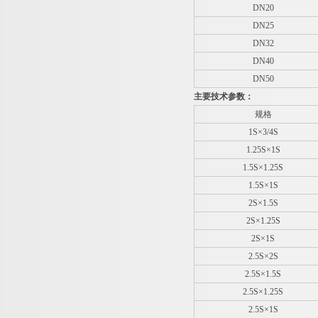
DN20
DN25
DN32
DN40
DN50
主要技术参数：
规格
1S×3/4S
1.25S×1S
1.5S×1.25S
1.5S×1S
2S×1.5S
2S×1.25S
2S×1S
2.5S×2S
2.5S×1.5S
2.5S×1.25S
2.5S×1S