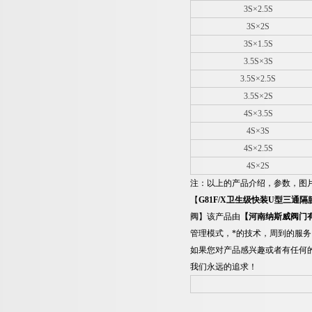
3S×2.5S
3S×2S
3S×1.5S
3.5S×3S
3.5S×2.5S
3.5S×2S
4S×3.5S
4S×3S
4S×2.5S
4S×2S
注：以上的产品介绍，参数，图
【
G81F/X
卫生级快装
U
型三通隔
阀
】
该产品由
【
河南纳斯威阀门
管理模式，*的技术，周到的服
如果您对产品感兴趣或者有任何
我们永远的追求！