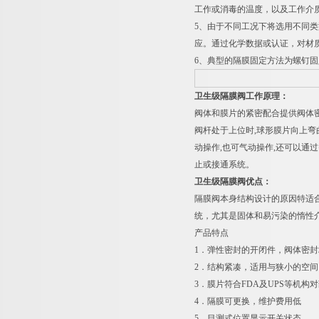
工作或消毒的温度，以及工作介
5
、由于不同工况下将选用不同类
应。通过化学数据或认证，对材
6
、典型的隔膜固定方法为螺钉固
卫生级隔膜阀工作原理：
阀体和膜片的紧密配合提供阀体
阀杆处于上位时
,
球形膜片向上弯
动操作
,
也可气动操作
,
还可以通过
止或接通系统。
卫生级隔膜阀优点：
隔膜阀本身结构设计的原因特适
统，尤其是固体和易污染的惰性
产品特点
1
．弹性密封的开闭件，阀体密封
2
．结构紧凑，适用与狭小的空间
3
．膜片符合
FDA
及
UPS
等机构对
4
．隔膜可更换，维护费用低
5
．目测式位置显示开关状态