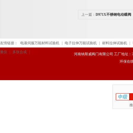
上一篇：
D971X不锈钢电动蝶阀
友情链接：
电液伺服万能材料试验机
|
电子拉伸万能试验机
|
材料拉伸试验机
|
量仪
|
多肽合成
|
河南纳斯威阀门有限公司 工厂地址：冯庄路
环保在
推