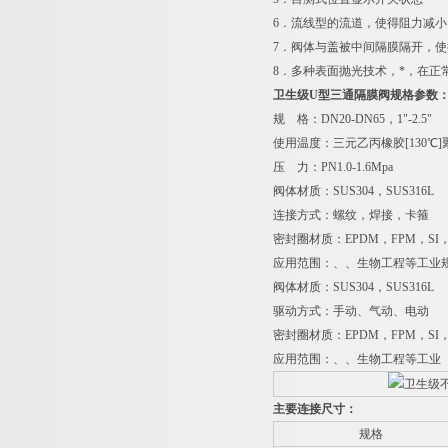
6
．流线型的流道，使得阻力减小
7
．阀体与盖被中间隔膜隔开，使
8
．多种表面抛光技术，*，在正
卫生级
U
型三通隔膜阀规格参数
规 格：
DN20-DN65
，
1"-2.5"
使用温度：三元乙丙橡胶
[130
℃
]
压 力：
PN1.0-1.6Mpa
阀体材质：
SUS304
，
SUS316L
连接方式：螺纹，焊接，卡箍
密封圈材质：
EPDM
，
FPM
，
SI
应用范围：、、生物工程等工业
阀体材质：
SUS304
，
SUS316L
驱动方式：手动、气动、电动
密封圈材质：
EPDM
，
FPM
，
SI
应用范围：、、生物工程等工业
主要连接尺寸：
规格