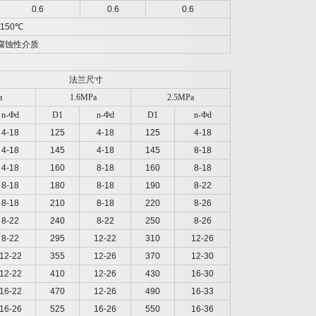
0.6
0.6
0.6
150
℃
腐蚀性介质
法兰尺寸
a
1.6MPa
2.5MPa
n-Фd
D1
n-Фd
D1
n-Фd
4-18
125
4-18
125
4-18
4-18
145
4-18
145
8-18
4-18
160
8-18
160
8-18
8-18
180
8-18
190
8-22
8-18
210
8-18
220
8-26
8-22
240
8-22
250
8-26
8-22
295
12-22
310
12-26
12-22
355
12-26
370
12-30
12-22
410
12-26
430
16-30
16-22
470
12-26
490
16-33
16-26
525
16-26
550
16-36