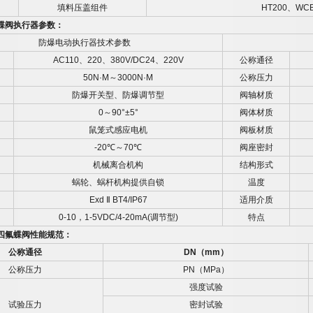
填料压盖组件
HT200
、
WC
蝶阀执行器参数：
防爆电动执行器技术参数
AC110
、
220
、
380V/DC24
、
220V
公称通径
50N·M
～
3000N·M
公称压力
防爆开关型、防爆调节型
阀轴材质
0
～
90°±5°
阀体材质
鼠笼式感应电机
阀板材质
-20
℃
～
70
℃
阀座密封
机械离合机构
结构形式
蜗轮、蜗杆机构提供自锁
温度
Exd
Ⅱ
BT4/IP67
适用介质
0-10
，
1-5VDC/4-20mA(
调节型
)
特点
四氟蝶阀性能规范：
公称通径
DN
（
mm
）
公称压力
PN
（
MPa
）
强度试验
试验压力
密封试验