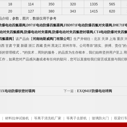
18
114
350
320
1335
565
20
127
380
343
1415
620
品介绍，参数，图片，数据仅用于参考
防爆电动四氟碟阀,D9
71
F
电动防爆四氟碟阀,FBD971F电动防爆四氟对夹碟阀,D9E7
电动对夹四氟蝶阀,防爆电动对夹碟阀,防爆电动对夹四氟密封碟阀,
CT4
电动防爆对夹四氟
四氟碟阀
】
该产品由【
河南纳斯威阀门有限公司
】生产并
销往：北京 天津 上海 重庆 河
陕西 甘肃 宁夏 新疆 浙江 西藏 贵州 黑龙江 郑州市等。
公司
尊崇“踏实、拼搏、责任”
新的管理模式，*的技术，周到的服务，的品质为生存根本，我们始终坚持用户至上 
工作，如果您对产品感兴趣或者有任何的疑问，您可以直接给我们留言或直接与我们
B71X电动防爆软密封碟阀
下一篇：
EXQ941F防爆电动球阀
|
材料拉伸试验机
|
等离子清洗机厂家
|
等离子去胶机
|
玻璃防火门
|
双梁行