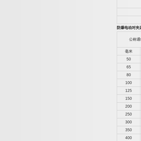
防爆电动对夹
公称通经
毫米
50
65
80
100
125
150
200
250
300
350
400