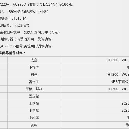
220V
、
AC380V
（其他定制
DC24
等）
50/60Hz
67
、
IP68
可选
功能选项
（可选）
爆等级：
d
Ⅱ
BT3/T4
源信号、
S
无源信号
在潮湿环境中干燥执行器内元件（可选）
动执行器带有手动开阀、关阀功能
入
4
～
20mA
信号
,
实现阀门调节功能
蝶阀零部件材料：
底座
HT200
、
WC
下轴套
阀体
HT200
、
WC
密封圈
NBR
丁晴橡
压板、蝶板
HT200
、
WC
固定销
上阀轴
2Cr
下阀轴
2Cr
上轴套
填料