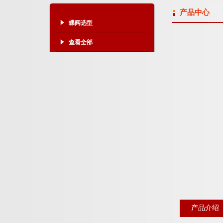
产品中心
蝶阀选型
查看全部
产品介绍