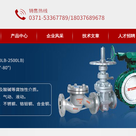
产品中心
企业风采
技术文章
人才招聘