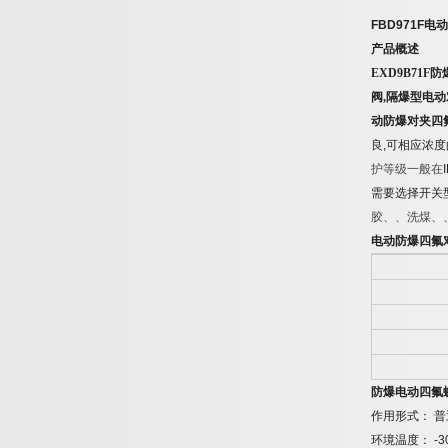
FBD971F
电动
产品概述
EXD9B71F
防
阀,隔爆型电动
动防爆对夹四
良
,
可相应浓度
护等级一般在
需要选择开关
胶、、洗煤、
电动防爆四氟
防爆电动四氟
作用形式：
普
环境温度：
-3