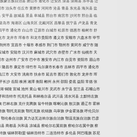
族蒙古族自治县
唐山市
遵化市
迁安区
滦县
滦南县
乐亭县
迁
州市
泊头市
任丘市
黄骅市
河间市
沧县
青县
东光县
海兴县
盐
县
安平县
故城县
景县
阜城县
邢台市
南宫市
沙河市
邢台县
临
皇岛市
海港区
山海关区
北戴河区
昌黎县
抚宁县
卢龙县
青龙
四平市
通化市
白山市
辽源市
白城市
松原市
德惠市
榆树市
舒
化市
龙井市
珲春市
和龙市
贵阳市
遵义市
安顺市
六盘水市
毕节
荆州市
宜昌市
十堰市
孝感市
荆门市
鄂州市
黄冈市
咸宁市
随
应城市
安陆市
汉川市
麻城市
武穴市
赤壁市
广水市
仙桃市
天
州市
达州市
广安市
巴中市
雅安市
内江市
自贡市
资阳市
眉山市
市
隆昌市
康定市
绵竹市
马尔康市长春市
吉林市
四平市
通化市
临江市
大安市
洮南市
扶余市
延吉市
图们市
敦化市
龙井市
珲
平长沙
岳阳
株洲
湘潭
衡阳
郴州
永州
邵阳
娄底
益阳
常德
张
湖
铜陵
宣城
池州
黄山
银川市
灵武市
永宁县
贺兰县
石嘴山市
呼和浩特市
托克托县
和林格尔县
武川县
清水河县
土默特左旗
旗
巴林右旗
克什克腾旗
翁牛特旗
喀喇沁旗
敖汉旗
通辽市
霍林
特旗
鄂托克前旗
鄂托克旗
杭锦旗
乌审旗
伊金霍洛旗
呼伦贝尔
鄂伦春自治旗
莫力达瓦达斡尔族自治旗
鄂温克族自治旗
巴彦
德县
商都县
兴和县
凉城县
察哈尔右翼前旗
察哈尔右翼中旗
察
特旗
锡林郭勒盟
锡林浩特市
二连浩特市
多伦县
阿巴嘎旗
苏尼