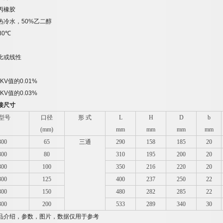
丙橡胶
热冷水，
50%
乙二醇
80
℃
比或线性
 KV
值的
0.01%
 KV
值的
0.03%
接尺寸
型号
口径
形 式
L
H
D
b
(mm)
mm
mm
mm
mm
300
65
三通
290
158
185
20
300
80
310
195
200
20
300
100
350
216
220
20
300
125
400
237
250
22
300
150
480
282
285
22
300
200
533
289
340
30
品介绍，参数，图片，数据仅用于参考