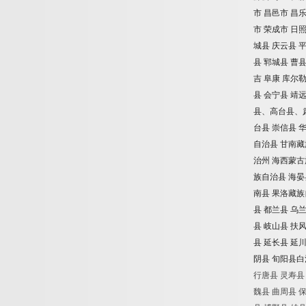
市
昌邑市
昌
市
荣成市
日
城县
庆云县
县
郓城县
曹
吉
阜康
库尔
县
会宁县
靖
县、高台县、
台县
崇信县
自治县
甘南藏
治州
海西蒙古
族自治县
海晏
南县
果洛藏族
县
都兰县
乌
县
岐山县
扶
县
延长县
延
阴县
旬阳县白
行唐县
灵寿县
魏县
曲周县