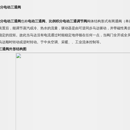
例积分电动三通阀
例积分电动三通阀
也称
电动三通阀、比例积分电动三通调节阀
阀体结构形式有两通阀（单
装置后，能调节蒸汽或冷、热水的流量，驱动器是由可逆同步马达驱动，并带磁性离
稳定的扭矩。故此当马达没有电流通过时能稳定地停顿在任何一点，当阀门全开或全
马达顺时转动或逆时转动。于中央空调、采暖、、工业流体控制等。
三通阀外形结构图