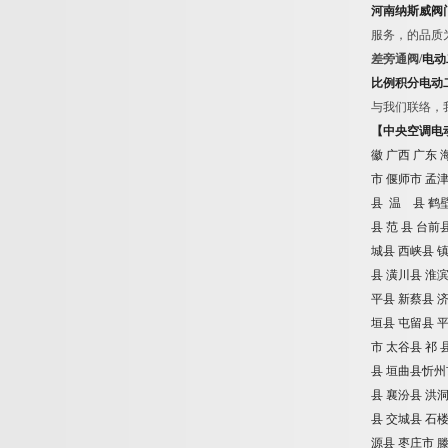
河南纳斯威阀
服务，的品质
差旁通阀
/
电动
比例积分电动
与我们联络，
【中央空调电
徽
广西
广东
市
偃师市
孟
县
温 县
鹤
县
范
县
台前
城县
西峡县
县
潢川县
淮
平县
新蔡县
垣县
屯留县
市
太谷县
祁
县
垣曲县忻州
县
襄汾县
洪
县
交城县
石
源县
枣庄市