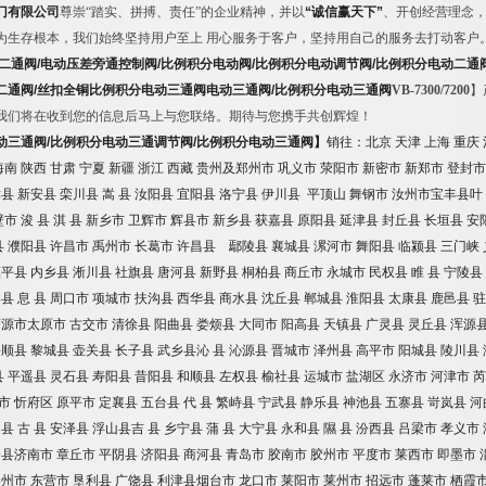
门有限公司
尊崇
“
踏实、拼搏、责任
”
的企业精神，并以
“
诚信赢天下
”
、开创经营理念，
为生存根本，我们始终坚持用户至上
用心服务于客户，坚持用自己的服务去打动客户
二通阀
/
电动压差旁通控制阀
/
比例积分电动阀
/
比例积分电动调节阀
/
比例积分电动二通
二通阀
/
丝扣全铜比例积分电动三通阀电动三通阀
/
比例积分电动三通阀
VB-7300/7200
】
我们将在收到您的信息后马上与您联络。期待与您携手共创辉煌！
动三通阀
/
比例积分电动三通调节阀
/
比例积分电动三通阀】
销往：北京
天津
上海
重庆
海南
陕西
甘肃
宁夏
新疆
浙江
西藏
贵州及郑州市
巩义市
荥阳市
新密市
新郑市
登封市
津县
新安县
栾川县
嵩
县
汝阳县
宜阳县
洛宁县
伊川县
平顶山
舞钢市
汝州市宝丰县叶
壁市
浚
县
淇
县
新乡市
卫辉市
辉县市
新乡县
获嘉县
原阳县
延津县
封丘县
长垣县
安
县
濮阳县
许昌市
禹州市
长葛市
许昌县 鄢陵县
襄城县
漯河市
舞阳县
临颍县
三门峡
镇平县
内乡县
淅川县
社旗县
唐河县
新野县
桐柏县
商丘市
永城市
民权县
睢
县
宁陵县
滨县
息
县
周口市
项城市
扶沟县
西华县
商水县
沈丘县
郸城县
淮阳县
太康县
鹿邑县
驻
济源市太原市
古交市
清徐县
阳曲县
娄烦县
大同市
阳高县
天镇县
广灵县
灵丘县
浑源
平顺县
黎城县
壶关县
长子县
武乡县沁
县
沁源县
晋城市
泽州县
高平市
阳城县
陵川县
县
平遥县
灵石县
寿阳县
昔阳县
和顺县
左权县
榆社县
运城市
盐湖区
永济市
河津市
芮
市
忻府区
原平市
定襄县
五台县
代
县
繁峙县
宁武县
静乐县
神池县
五寨县
岢岚县
河
洞县
古
县
安泽县
浮山县吉
县
乡宁县
蒲
县
大宁县
永和县
隰
县
汾西县
吕梁市
孝义市
楼县济南市
章丘市
平阴县
济阳县
商河县
青岛市
胶南市
胶州市
平度市
莱西市
即墨市
滕州市
东营市
垦利县
广饶县
利津县烟台市
龙口市
莱阳市
莱州市
招远市
蓬莱市
栖霞