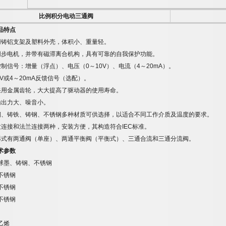
比例积分电动三通阀
品特点
用铸铝支架及塑料外壳，体积小、重量轻。
同步电机，并带有磁滞离合机构，具有可靠的自我保护功能。
控制信号：增量（浮点）、电压（
0
～
10V
）、电流（
4
～
20mA
）。
V
或
4
～
20mA
反馈信号（选配）。
采用金属齿轮，大大提高了驱动器的使用寿命。
输出力大、噪音小。
铜、铸铁、铸钢、不锈钢多种材质可供选择，以适合不同工作介质及温度的要求。
纹连接和法兰连接两种，安装方便，其构造符合
IEC
标准。
形式有两通阀（单座）、两通平衡阀（平衡式）、三通合流和三通分流阀。
术参数
球墨、铸钢、不锈钢
不锈钢
不锈钢
不锈钢
乙烯