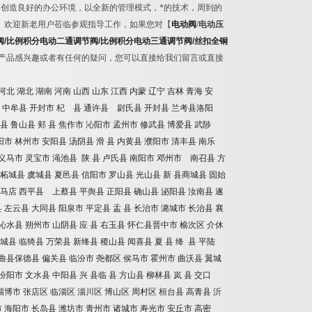
创造良好的办公环境，以全新的管理模式，*的技术，周到的
。欢迎新老用户莅临参观指导工作，如果您对【
电动阀
/
电动压
阀
/
比例积分电动二通调节阀
/
比例积分电动三通调节阀
/
丝扣全铜
产品感兴趣或者有任何的疑问，您可以直接给我们留言或直接
河北
湖北
湖南
河南
山西
山东
江西
内蒙
辽宁
吉林
青海
安
中牟县
开封市
杞 县
通许县 尉氏县
开封县
兰考县洛阳
县
鲁山县
郏
县
焦作市
沁阳市
孟州市
修武县
博爱县
武陟
阳市
林州市
安阳县
汤阴县
滑
县
内黄县
濮阳市
清丰县
南乐
义马市
灵宝市
渑池县
陕
县
卢氏县
南阳市
邓州市 南召县
方
柘城县
虞城县
夏邑县
信阳市
罗山县
光山县
新
县商城县
固始
马店
西平县 上蔡县
平舆县
正阳县
确山县
泌阳县
汝南县
遂
县
左云县
大同县
阳泉市
平定县
盂
县
长治市
潞城市
长治县
襄
沁水县
朔州市
山阴县
应
县
右玉县
怀仁县晋中市
榆次区
介休
城县
临猗县
万荣县
新绛县
稷山县
闻喜县
夏
县
绛
县
平陆
曲县保德县
偏关县
临汾市
尧都区
侯马市
霍州市
曲沃县
翼城
汾阳市
文水县
中阳县
兴
县临
县
方山县
柳林县
岚
县
交口
淄博市
张店区
临淄区
淄川区
博山区
周村区
桓台县
高青县
沂
市
海阳市
长岛县
潍坊市
青州市
诸城市
寿光市
安丘市
高密