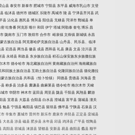
梁山县
泰安市
新泰市
肥城市
宁阳县
东平县
威海市乳山市
文登
县
临沭县
德州市
德城区
乐陵市
禹城市
陵
县
宁津县齐河县
武
平县
沾化县
惠民县
博兴县
阳信县
无棣县
菏泽市
鄄城县
单
哈密
吐鲁番
阿克苏
喀什
和田
伊宁
塔城
阿勒泰
奎屯
博乐
昌
市
陇南市
玉门市
敦煌市
合作市
峪泉镇
文殊镇
新城镇
永昌
蒙古族自治县
阿克塞哈萨克族自治县
山丹县、民乐县、临泽
洮县
宕昌县
两当县
徽县
成县
西和县
礼县
康县
文县
泾川县
灵
河县
永靖县
和政县
东乡族自治县
积石山保安族东乡族撒拉族
尔木市
德令哈市
海北藏族自治州
黄南藏族自治州
海南藏族自
民和回族土族自治县
互助土族自治县
化隆回族自治县
循化撒拉
南蒙古族自治县
共和县（恰卜恰镇）
同德县
贵德县
兴海县
贵
多县
称多县
治多县
囊谦县
曲麻莱县
德令哈市
格尔木市
天峻
韩城市
华阴市
神木市
蓝田县
周至县
陇县
千阳县
凤翔县
麟游
阳县
宜君县
大荔县
合阳县
白水县
澄城县
富平县
蒲城县
潼关
县
勉县
宁强县
略阳县
镇巴县
留坝县
佛坪县
宁陕县
石泉县
汉
庄市
辛集市
藁城市
晋州市
新乐市
鹿泉市
井陉县
正定县
栾城县
县
大名县
涉县
磁县
肥乡县
永年县
邱县
鸡泽县
广平县
馆陶县
县
高阳县
容城县
涞源县
望都县
安新县
易县
曲阳县
蠡县
顺平