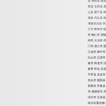
县
博野县
雄
西县
玉田县
山县
肃宁县
城县
内丘县
满族自治县
张
兰市
桦甸市
市
铜仁市
清
州市
大冶市
门市
潜江市
江油市
阆中市
白山市
辽源市
春市
和龙市
家界
怀化
吉
平罗县
吴忠市
包头市
固阳县
郭勒市
开鲁县
市
满洲里市
淖尔市
五原县
哈尔右翼后旗