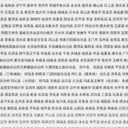
乐县
临朐县
济宁市
曲阜市
兖州市
邹城市鱼台县
金乡县
嘉祥县
微山县
汶上县
泗水县
照市
五莲县
莒
县
莱芜市
临沂市
沂南县
郯城县
沂水县
苍山县
费县平
邑县莒
南县蒙
阴
平原县
夏津县
临邑县
聊城市
临清市
高唐县
阳谷县
茌平县
莘县
东阿县冠
县
滨州市
邹
县
定陶县
巨野县
东明县
成武县乌鲁木齐
克拉玛依
石河子
阿拉尔市
图木舒克
五家渠
勒
阿图兰州市
嘉峪关市金昌市白银市
天水市
武威市
张掖市
平凉市
酒泉市
庆阳市
定西
远县
景泰县
清水县
秦安县甘谷县
武山县
张家川回族自治县
玉门市
瓜州县
金塔县
肃北
肃南裕固族自治县
古浪县民勤县
天祝藏族自治县
通渭县
陇西县
漳县
渭源县
岷县
临
华亭县
庄浪县
静宁县正宁县
华池县
合水县
宁县
庆城县
镇原县
环县
临夏县
康乐县
广
族自治州
夏河县玛曲县
舟曲县
碌曲县
迭部县
临潭县
卓尼县西宁市
海东市
玉树市
格
族藏族自治州玉树藏族自治州
大通回族土族自治县、湟中县、湟源县
乐都县
平安县
县（三角城镇）
祁连县
刚察县
门源回族自治县
同仁县（隆务镇）
尖扎县
泽库县
河
自治州
玛沁县（大武镇）
班玛县
甘德县
达日县
久治县
玛多县玉树市（结古镇）
杂
兰县西安市铜川市
宝鸡市
咸阳市
渭南市
延安市
汉中市
榆林市
安康市
商洛市
兴平市
风县
眉县凤县
太白县
彬县
长武县
淳化县
旬邑县
乾县
永寿县
武功县
三原县
礼泉县
泾
川县子长县
志丹县
富县
黄陵县
黄龙县
洛川县
吴起县
甘泉县
宜川县
城固县
洋县
西乡
河县
紫阳县
岚皋县
平利县
镇坪县
柞水县
镇安县
山阳县
洛南县
丹凤县
商南县
石家
高邑县
深泽县
赞皇县
无极县
平山县
元氏县
赵县
邯郸市
武安市
邯郸县
临漳县
成安
保定市
涿州市
定州市
安国市
高碑店市
满城县
清苑县
涞水县
阜平县
徐水县
定兴县
唐