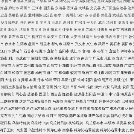
县
承德市
承德县
兴隆县
平泉县
滦平县
隆化县
丰宁满族自治县
宽城满族自治县
围场满
唐海县
廊坊市
霸州市
三河市
固安县
永清县
香河县
大城县
文安县
大厂回族自治县
沧
南皮县
吴桥县
献县
孟村回族自治县
衡水市
冀州市
深州市
枣强县
武邑县
武强县
饶阳
柏乡县
隆尧县
任县
南和县
宁晋县
巨鹿县
新河县
广宗县
平乡县
威县
清河县
临西县
秦
北县
康保县
沽源县
尚义县
蔚县
阳原县
怀安县
涿鹿县
赤城县
怀来县
长春市
吉林市
蛟河市
磐石市
双辽市
梅河口市
集安市
临江市
大安市
洮南市
扶余市
延吉市
图们市
敦
镇市
赤水市
仁怀市
盘州市
凯里市
都匀市
福泉市
兴义市
兴仁市
武汉市
黄石市
襄阳市
丹江口市
洪湖市
石首市
松滋市
宜都市
当阳市
枝江市
老河口市
枣阳市
宜城市
钟祥市
恩施市
利川市成都市
绵阳市
德阳市
攀枝花市
遂宁市
南充市
广元市
乐山市
宜宾市
泸
华蓥市
万源市
崇州市
简阳市
西昌市
什邡市
彭州市
峨眉山市
都江堰市
邛崃市
广汉
白城市
松原市
德惠市
榆树市
舒兰市
桦甸市
蛟河市
磐石市
双辽市
梅河口市
集安市
沈阳
大连
鞍山
抚顺
本溪
丹东
锦州
营口
阜新
辽阳
铁岭
朝阳
盘锦
葫芦岛
旅顺
辽中
康
首
湘西土家族苗族自治州
合肥
宿州
淮北
亳州
阜阳
蚌埠
淮南
滁州
六安
马鞍山
安庆
芜
青铜峡市
同心县
盐池县
固原市
西吉县
隆德县
泾源县
彭阳县
中卫市
中宁县
海原县
土默特右旗
达尔罕茂明安联合旗
乌海市
赤峰市
林西县
宁城县
阿鲁科尔沁旗
巴林左
科尔沁左翼中旗
科尔沁左翼后旗
库伦旗
奈曼旗
扎鲁特旗
鄂尔多斯市
准格尔旗
达拉
牙克石市
扎兰屯市
额尔古纳市
根河市
阿荣旗
陈巴尔虎旗
新巴尔虎左旗
新巴尔虎右旗
磴口县
乌拉特前旗
乌拉特中旗
乌拉特后旗
杭锦后旗
乌兰察布市
丰镇市
卓资县
化
四子王旗
兴安盟
乌兰浩特市
阿尔山市
突泉县
科尔沁右翼前旗
科尔沁右翼中旗
扎赉