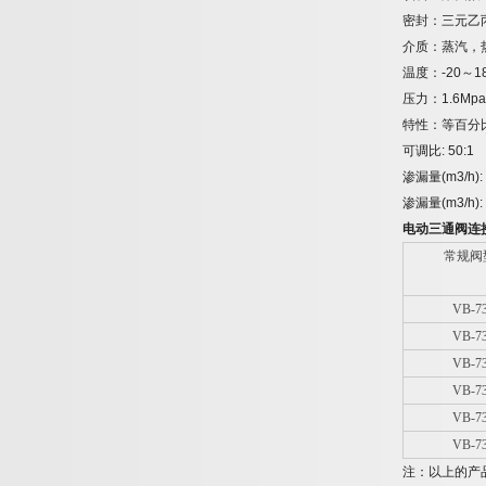
密封：三元乙
介质：蒸汽，
温度：
-20
～
1
压力：
1.6Mpa
特性：等百分
可调比
: 50:1
渗漏量
(m3/h):
渗漏量
(m3/h):
电动三通阀连
常规阀
VB-7
VB-7
VB-7
VB-7
VB-7
VB-7
注：以上的产