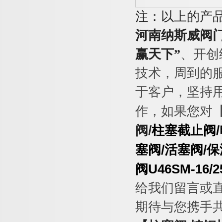
注：以上的产
河南纳斯威阀
赢天下
”
、开创
技术，周到的
于客户，坚持
作，如果您对
阀
/
柱塞截止阀
/
塞阀
/
活塞阀
/
保
阀
U46SM-16/2
给我们留言或
期待与您携手