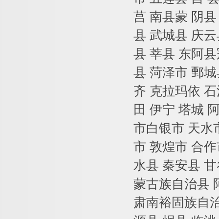
莒 南县蒙 阴县
县 武城县 庆云
县 莘县 东阿县
县 菏泽市 鄄城
齐 克拉玛依 石
田 伊宁 塔城 
市白银市 天水市
市 敦煌市 合作
水县 秦安县 
蒙古族自治县 
肃南裕固族自治