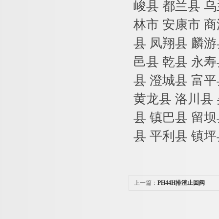
峻县 都兰县 乌
林市 安康市 商
县 凤翔县 麟游
邑县 乾县 永寿
县 澄城县 富平
黄龙县 洛川县 
县 镇巴县 留坝
县 平利县 镇坪
上一篇：
PH44H排渣止回阀