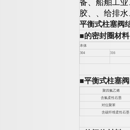
备、船舶工业
胶、、给排水
平衡式柱塞阀
■
的密封圈材料
本体
304
316
■
平衡式柱塞阀
聚四氟乙烯
含氟柔性石墨
对位聚苯
含碳纤维柔性石墨