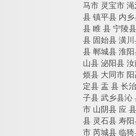
马市 灵宝市 渑
县 镇平县 内乡
县 睢 县 宁陵
县 固始县 潢川
县 郸城县 淮阳
山县 泌阳县 汝
烦县 大同市 阳
定县 盂 县 长
子县 武乡县沁 
市 山阴县 应 
县 灵石县 寿阳
市 芮城县 临猗