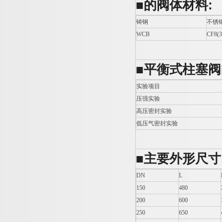
■
的阀体材料
:
铸钢
不锈
WCB
CF8(3
■
平衡式柱塞阀
实验项目
压强实验
高压密封实验
低压气密封实验
■
主要外形尺寸
DN
L
150
480
200
600
250
650