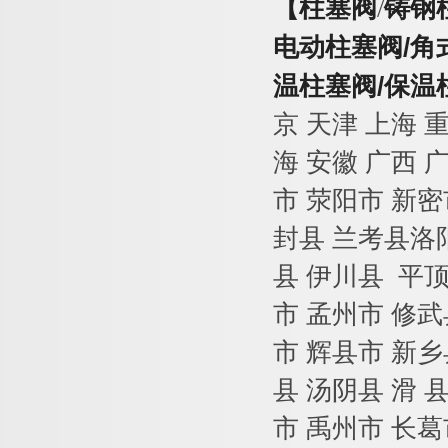
【柱塞阀
/
铸钢
电动柱塞阀
/
角
温柱塞阀
/
保温
京 天津 上海 
海 安徽 广西 
市 荥阳市 新密
封县 兰考县洛阳
县 伊川县 平顶
市 孟州市 修武
市 辉县市 新乡
县 汤阴县 滑 
市 禹州市 长葛