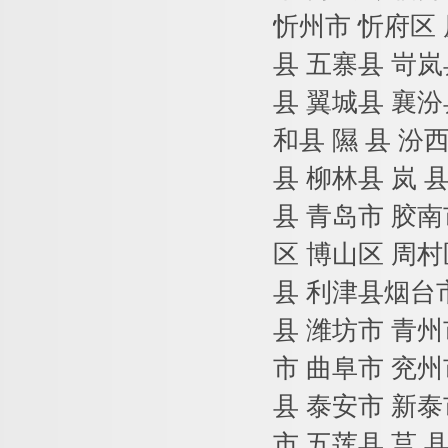
忻州市 忻府区 
县 五寨县 岢岚
县 翼城县 襄汾
和县 隰 县 汾
县 柳林县 岚 
县 青岛市 胶南
区 博山区 周村
县 利津县烟台市
县 潍坊市 青州
市 曲阜市 兖州
县 泰安市 新泰
市 五莲县 莒 