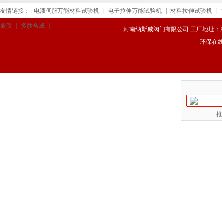
友情链接：
电液伺服万能材料试验机
|
电子拉伸万能试验机
|
材料拉伸试验机
|
量仪
|
多肽合成
|
河南纳斯威阀门有限公司 工厂地址：冯庄路
环保在
推