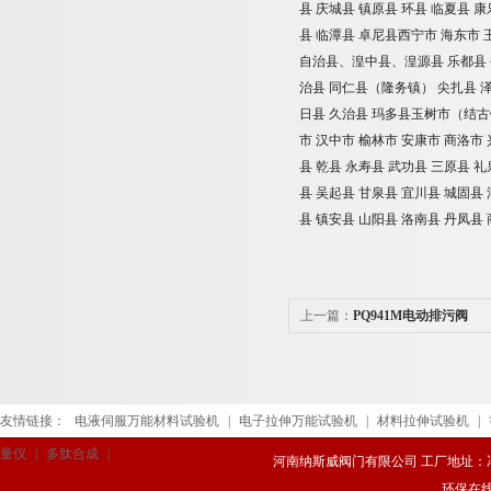
县
庆城县
镇原县
环县
临夏县
康
县
临潭县
卓尼县西宁市
海东市
自治县、湟中县、湟源县
乐都县
治县
同仁县（隆务镇）
尖扎县
日县
久治县
玛多县玉树市（结古
市
汉中市
榆林市
安康市
商洛市
县
乾县
永寿县
武功县
三原县
礼
县
吴起县
甘泉县
宜川县
城固县
县
镇安县
山阳县
洛南县
丹凤县
上一篇：
PQ941M电动排污阀
友情链接：
电液伺服万能材料试验机
|
电子拉伸万能试验机
|
材料拉伸试验机
|
量仪
|
多肽合成
|
河南纳斯威阀门有限公司 工厂地址：冯庄路
环保在