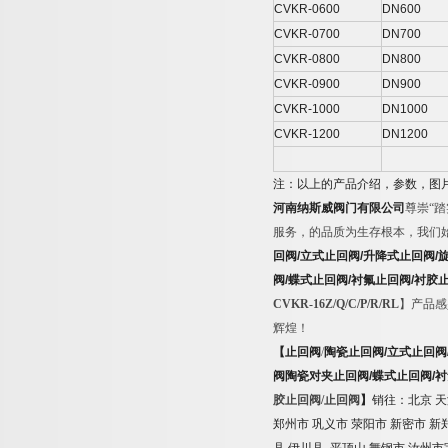
CVKR-0600
DN600
CVKR-0700
DN700
CVKR-0800
DN800
CVKR-0900
DN900
CVKR-1000
DN1000
CVKR-1200
DN1200
注：以上的产品介绍，参数，图
河南纳斯威阀门有限公司
尊崇
“
踏
服务，的品质为生存根本，我们
回阀
/
立式止回阀
/
升降式止回阀
/
阀
/
蝶式止回阀
/
衬氟止回阀
/
衬胶
CVKR-16Z/Q/C/P/R/RL
】产品感
辉煌！
【止回阀
/
陶瓷止回阀
/
立式止回阀
阀陶瓷对夹止回阀
/
蝶式止回阀
/
衬
胶止回阀/止回阀
】
销往：北京
天
郑州市
巩义市
荥阳市
新密市
新