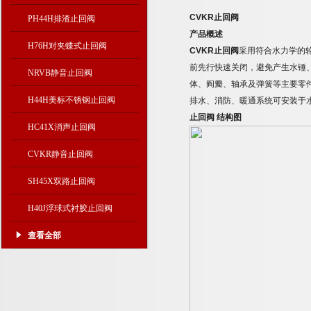
CVKR
止回阀
PH44H排渣止回阀
产品概述
H76H对夹蝶式止回阀
CVKR
止回阀
采用符合水力学的
前先行快速关闭，避免产生水锤
NRVB静音止回阀
体、阎瓣、轴承及弹簧等主要零
H44H美标不锈钢止回阀
排水、消防、暖通系统可安装于
止回阀
结构图
HC41X消声止回阀
CVKR静音止回阀
SH45X双路止回阀
H40J浮球式衬胶止回阀
查看全部