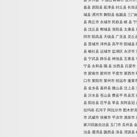
县
伊川县
平顶山
舞钢市
汝州市
嘉县
原阳县
延津县
封丘县
长垣
城县
漯河市
舞阳县
临颍县
三门
县
商丘市
永城市
民权县
睢
县
宁
县
沈丘县
郸城县
淮阳县
太康县
同市
阳高县
天镇县
广灵县
灵丘
县
晋城市
泽州县
高平市
阳城县
县
榆社县
运城市
盐湖区
永济市
县
宁武县
静乐县
神池县
五寨县
宁县
永和县
隰
县
汾西县
吕梁市
市
胶南市
胶州市
平度市
莱西市
口市
莱阳市
莱州市
招远市
蓬莱
县
金乡县
嘉祥县
微山县
汶上县
县
沂水县
苍山县
费县平
邑县莒
县
阳谷县
茌平县
莘县
东阿县冠
拉玛依
石河子
阿拉尔市
图木舒
市
武威市
张掖市
平凉市
酒泉市
家川回族自治县
玉门市
瓜州县
治县
通渭县
陇西县
漳县
渭源县