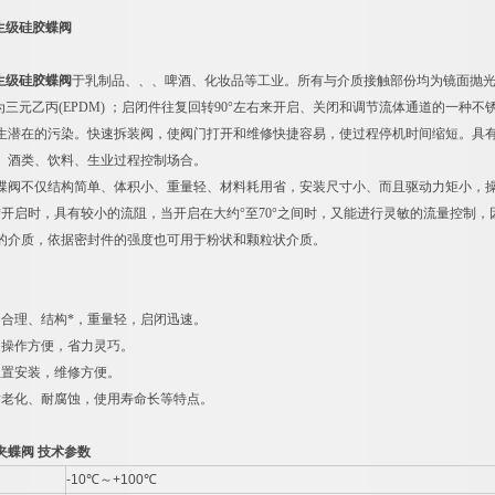
卫生级硅胶蝶阀
卫生级硅胶蝶阀
于乳制品、、、啤酒、化妆品等工业。所有与介质接触部份均为镜面抛光。密封
57以下为三元乙丙(EPDM) ；启闭件往复回转90°左右来开启、关闭和调节流体通道
生潜在的污染。快速拆装阀，使阀门打开和维修快捷容易，使过程停机时间缩短。具
、酒类、饮料、生业过程控制场合。
蝶阀不仅结构简单、体积小、重量轻、材料耗用省，安装尺寸小、而且驱动力矩小，
*开启时，具有较小的流阻，当开启在大约°至70°之间时，又能进行灵敏的流量控制
的介质，依据密封件的强度也可用于粉状和颗粒状介质。
、合理、结构*，重量轻，启闭迅速。
，操作方便，省力灵巧。
位置安装，维修方便。
耐老化、耐腐蚀，使用寿命长等特点。
夹蝶阀 技术参数
-10℃～+100℃