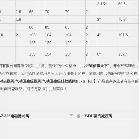
2-1/2"
63.5
5
1.6
65
70
70
2
1
1.6
3"
76.2
80
85
85
2
.6
2
100
104
104
2
4"
101.6
125
129
129
2
150
154
154
2
6"
152.4
门有限公司
尊崇“踏实、拼搏、责任”的企业精神，并以
“
诚信赢天下
”、
开创经营理念，
为生存根本，我们始终坚持用户至上 用心服务于客户，坚持用自己的服务去打动客户
】
对夹蝶阀
/
气动卫生级蝶阀
/
气动卫生级硅胶蝶阀
D671F-16P
产品感兴趣或者有任何的
*时间与您联络。期待与您携手共创辉煌！
-Z-62S电磁脉冲阀
下一篇：
Y43H蒸汽减压阀