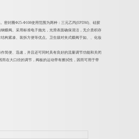
圈Ф25-Ф108使用范围为两种：三元乙丙(EPDM)、硅胶
的一种不锈钢蝶阀。采用标准电子抛光，光滑表面确保清洁，无介质积存
有结构紧凑、装拆方便等优点。卫生级对夹式蝶阀于如、、化妆
操作简便、迅速，并且还可同时具有良好的流量调节功能和关闭
，因而在大口径的调节，阀板的运动带有擦拭性，因而可用于带