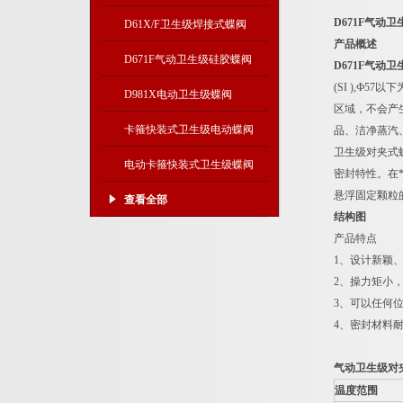
D671F气动
D61X/F卫生级焊接式蝶阀
产品概述
D671F气动卫生级硅胶蝶阀
D671F气动
(SI ),Ф
D981X电动卫生级蝶阀
区域，不会产
卡箍快装式卫生级电动蝶阀
品、洁净蒸汽
卫生级对夹式
电动卡箍快装式卫生级蝶阀
密封特性。在
悬浮固定颗粒
查看全部
结构图
产品特点
1、设计新颖
2、操力矩小
3、可以任何
4、密封材料
气动卫生级对
温度范围