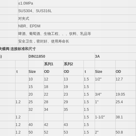
≤1.0MPa
SUS304、SUS316L
对夹式
NBR、EPDM
啤酒、葡萄酒、生物工程、、、饮料、乳品等
安全卫生，密封好、使用寿命长
夹蝶阀
连接标准和尺寸
)
DIN11850
3A
系列
1
系列
2
t
Size
OD
OD
t
Size
OD
10
12
13
1.5
1/2"
12.7
15
18
19
1.5
20
22
23
1.5
3/4"
19.05
1.2
25
28
29
1.5
1"
25.4
32
34
35
1.5
1.2
1.5
1-1/2"
38.1
1.2
40
42
43
1.5
1.2
50
52
53
1.5
2"
50.8