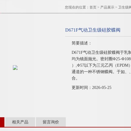
您现在的位置：
首页
>
产品展示
>
卫生级
D671F气动卫生级硅胶蝶阀
简要描述：
D671F气动卫生级硅胶蝶阀于
均为镜面抛光。密封圈Ф25-Ф1
）,Ф57以下为三元乙丙（EPD
通道的一种不锈钢蝶阀。于如、
合。
更新时间：2026-05-25
相关产品
留言询价