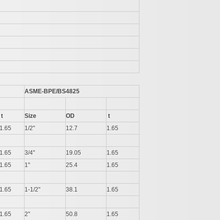
ASME-BPE/BS4825
t
Size
OD
t
1.65
1/2"
12.7
1.65
1.65
3/4"
19.05
1.65
1.65
1"
25.4
1.65
1.65
1-1/2"
38.1
1.65
1.65
2"
50.8
1.65