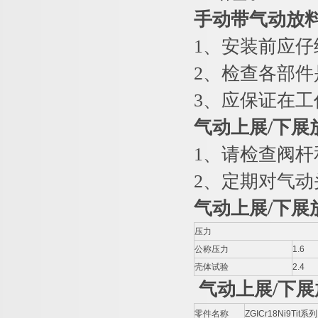
手动带气动放
1、安装前应
2、检查各部
3、应保证在
气动上展
/
下展
1、请检查阀杆
2、定期对气
气动上展
/
下展
压力
公称压力
1.6
壳体试验
2.4
气动上展
/
下展
零件名称
ZGICr18Ni9Tit系列