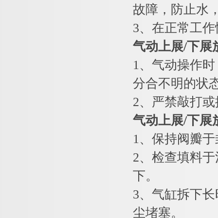
故障，防止水
3、在正常工
气动上展
/
下展
1、气动操作时
分合不明的状
2、严禁敲打
气动上展
/
下展
1、保持阀瓣于
2、检查填料于
下。
3、气缸拆下
尘堵塞。