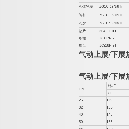
阀体/阀盖
ZG1Cr18Ni9Ti
阀杆
ZG1Cr18Ni9Ti
阀瓣
ZG1Cr18Ni9Ti
垫片
304＋PTFE
螺柱
1Cr17Ni2
螺母
1Cr18Ni9Ti
气动上展
/
下展
气动上展
/
下展
上法兰
DN
D1
25
115
32
135
40
145
50
165